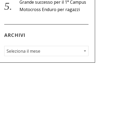
Grande successo per il 1° Campus
Motocross Enduro per ragazzi
ARCHIVI
A
r
c
h
i
v
i