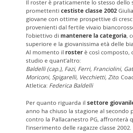
Il roster è praticamente lo stesso dello
C
promettenti
cestiste classe 2002
Giuli
e
r
giovane con ottime prospettive di cres
c
provenienti dal fertile vivaio biancoros
a
l’obiettivo di
mantenere la categoria
, 
p
superiore e la giovanissima età delle bi
e
r
Al momento il
roster
è così composto, c
:
studio e quant’altro:
Baldelli (cap.), Fazi, Ferri, Franciolini, Ga
Moriconi, Spigarelli, Vecchietti, Zito
. Coa
Atletica:
Federica Baldelli
Per quanto riguarda il
settore giovanil
anno ha chiuso la stagione al secondo p
contro la Pallacanestro PG, affronterà
l’inserimento delle ragazze classe 2002.