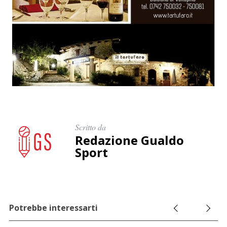
C
e
r
c
a
p
e
r
:
Scritto da
Redazione Gualdo
Sport
Potrebbe interessarti