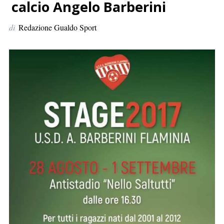
p
calcio Angelo Barberini
e
di
Redazione Gualdo Sport
r
: