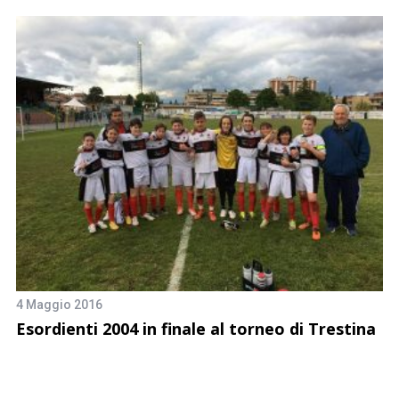
29
E
4 Maggio 2016
Esordienti 2004 in finale al torneo di Trestina