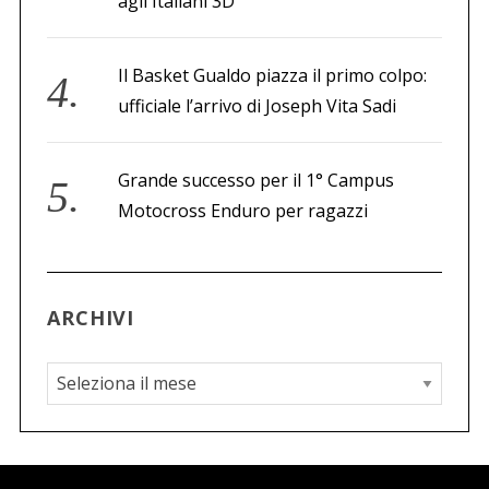
agli Italiani 3D
Il Basket Gualdo piazza il primo colpo:
ufficiale l’arrivo di Joseph Vita Sadi
Grande successo per il 1° Campus
Motocross Enduro per ragazzi
ARCHIVI
A
r
c
h