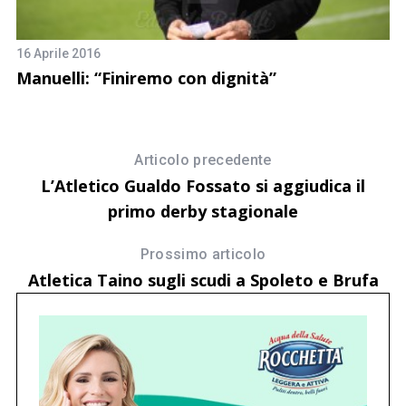
16 Aprile 2016
11
Manuelli: “Finiremo con dignità”
Ca
d
Articolo precedente
L’Atletico Gualdo Fossato si aggiudica il
primo derby stagionale
Prossimo articolo
Atletica Taino sugli scudi a Spoleto e Brufa