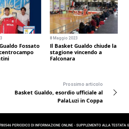
23
8 Maggio 2023
 Gualdo Fossato
Il Basket Gualdo chiude la
l centrocampo
stagione vincendo a
tini
Falconara
Prossimo articolo
Basket Gualdo, esordio ufficiale al
PalaLuzi in Coppa
0394780546 PERIODICO DI INFORMAZIONE ONLINE - SUPPLEMENTO ALLA TESTATA