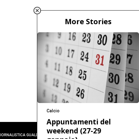
More Stories
Calcio
Appuntamenti del
weekend (27-29
 GIORNALISTICA GUALDO
TORNA IN CIMA