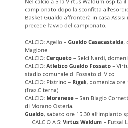
Nel calcio a 5 la Virtus Waldum ospita i
C
e
campionato dopo la sconfitta all’esordio 
r
Basket Gualdo affronterà in casa Assisi 
c
precede l’avvio del campionato.
a
p
e
CALCIO: Agello –
Gualdo Casacastalda
,
r
Magione
:
CALCIO:
Cerqueto
– Selci Nardi, domen
CALCIO:
Atletico Gualdo Fossato
– Virt
stadio comunale di Fossato di Vico
CALCIO: Pistrino –
Rigali
, domenica ore 1
(fraz.Citerna)
CALCIO:
Moranese
– San Biagio Cornett
di Morano Osteria. CALCIO
Gualdo
, sabato ore 15.30 all’impia
CALCIO A 5:
Virtus Waldum
– Futsal L