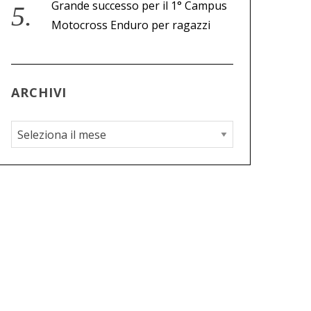
Grande successo per il 1° Campus
Motocross Enduro per ragazzi
ARCHIVI
A
r
c
h
i
v
i