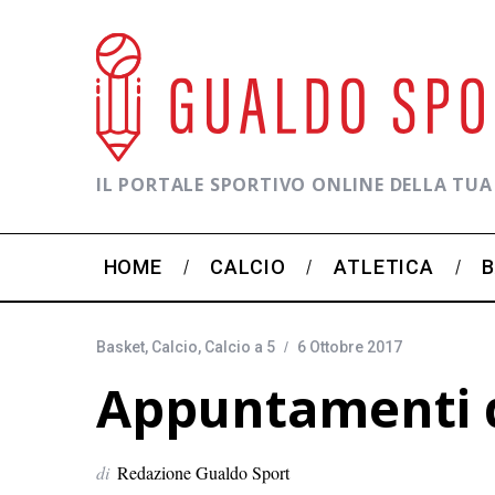
IL PORTALE SPORTIVO ONLINE DELLA TUA
HOME
CALCIO
ATLETICA
Basket
,
Calcio
,
Calcio a 5
6 Ottobre 2017
Appuntamenti d
di
Redazione Gualdo Sport