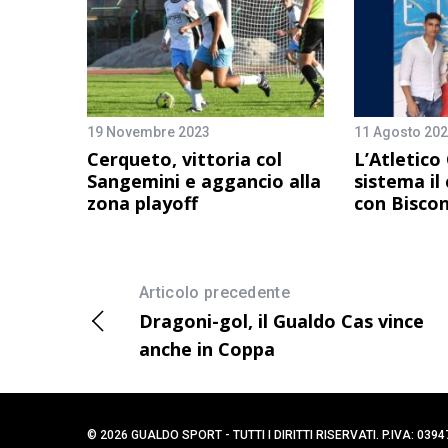
19 Novembre 2023
11 Agosto 20
Cerqueto, vittoria col
L’Atletico
Sangemini e aggancio alla
sistema i
zona playoff
con Biscon
Articolo precedente
Dragoni-gol, il Gualdo Cas vince
anche in Coppa
© 2026 GUALDO SPORT - TUTTI I DIRITTI RISERVATI. P.IVA: 