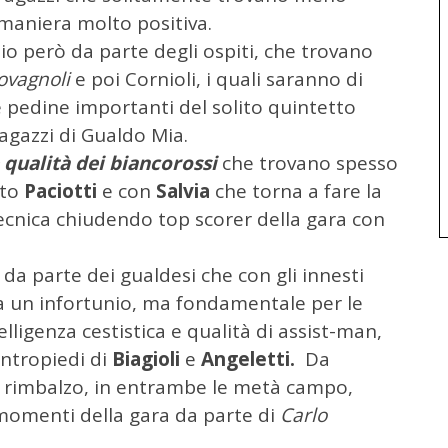
maniera molto positiva.
lio però da parte degli ospiti, che trovano
ovagnoli
e poi Cornioli, i quali saranno di
ue pedine importanti del solito quintetto
agazzi di Gualdo Mia.
qualità dei biancorossi
che trovano spesso
ito
Paciotti
e con
Salvia
che torna a fare la
tecnica chiudendo top scorer della gara con
 da parte dei gualdesi che con gli innesti
 da un infortunio, ma fondamentale per le
elligenza cestistica e qualità di assist-man,
contropiedi di
Biagioli
e
Angeletti.
Da
 a rimbalzo, in entrambe le metà campo,
 momenti della gara da parte di
Carlo