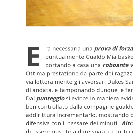
E
ra necessaria una
prova di forza
puntualmente Gualdo Mia basket 
portando a casa una
roboante v
Ottima prestazione da parte dei ragazz
via letteralmente gli avversari Dukes Sa
di andata, e tamponando dunque le ferite
Dal
punteggio
si evince in maniera evi
ben controllato dalla compagine gualde
addirittura incrementarlo, mostrando o
difensiva con il passare dei minuti.
Altr
di essere riuscito a dare spazio a tutti