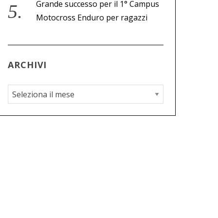
Grande successo per il 1° Campus
Motocross Enduro per ragazzi
ARCHIVI
A
r
c
h
i
v
i