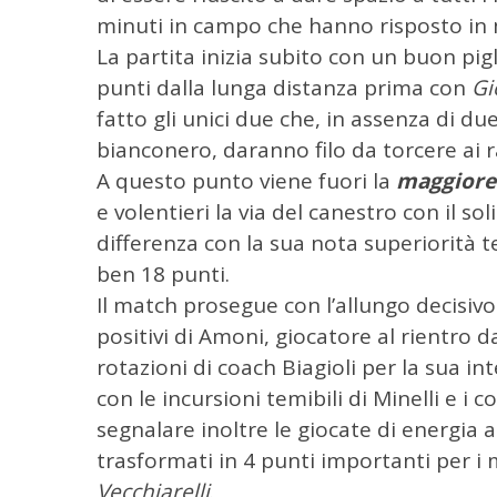
minuti in campo che hanno risposto in 
La partita inizia subito con un buon pig
C
punti dalla lunga distanza prima con
Gi
e
r
fatto gli unici due che, in assenza di d
c
bianconero, daranno filo da torcere ai r
a
A questo punto viene fuori la
maggiore 
p
e volentieri la via del canestro con il sol
e
r
differenza con la sua nota superiorità 
:
ben 18 punti.
Il match prosegue con l’allungo decisivo
positivi di Amoni, giocatore al rientro
rotazioni di coach Biagioli per la sua int
con le incursioni temibili di Minelli e i 
segnalare inoltre le giocate di energia
trasformati in 4 punti importanti per i
Vecchiarelli
.