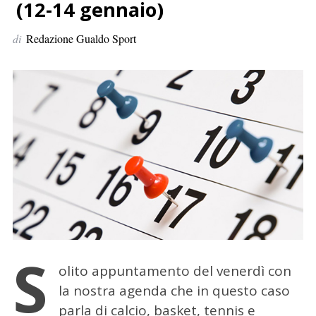
p
(12-14 gennaio)
e
di
Redazione Gualdo Sport
r
:
S
olito appuntamento del venerdì con
la nostra agenda che in questo caso
parla di calcio, basket, tennis e