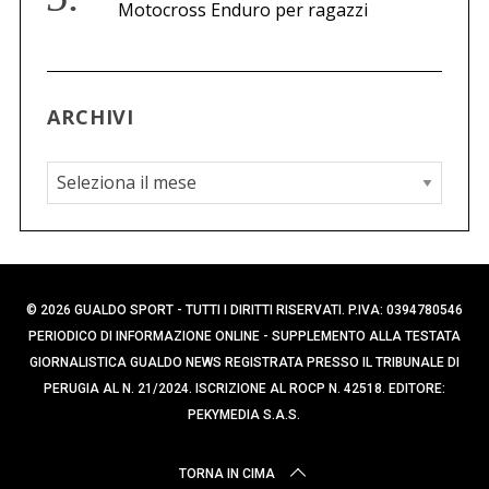
Motocross Enduro per ragazzi
ARCHIVI
A
r
c
h
i
© 2026 GUALDO SPORT - TUTTI I DIRITTI RISERVATI. P.IVA: 0394780546
v
PERIODICO DI INFORMAZIONE ONLINE - SUPPLEMENTO ALLA TESTATA
i
GIORNALISTICA GUALDO NEWS REGISTRATA PRESSO IL TRIBUNALE DI
PERUGIA AL N. 21/2024. ISCRIZIONE AL ROCP N. 42518. EDITORE:
PEKYMEDIA S.A.S.
TORNA IN CIMA