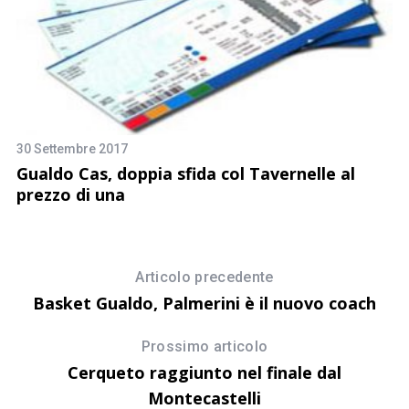
30 Settembre 2017
Gualdo Cas, doppia sfida col Tavernelle al
prezzo di una
9 
la
L
A
Articolo precedente
Basket Gualdo, Palmerini è il nuovo coach
Prossimo articolo
Cerqueto raggiunto nel finale dal
Montecastelli