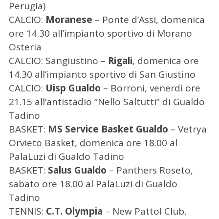
Perugia)
CALCIO:
Moranese
– Ponte d’Assi, domenica
ore 14.30 all’impianto sportivo di Morano
Osteria
CALCIO: Sangiustino –
Rigali
, domenica ore
14.30 all’impianto sportivo di San Giustino
CALCIO:
Uisp Gualdo
– Borroni, venerdì ore
21.15 all’antistadio “Nello Saltutti” di Gualdo
Tadino
BASKET:
MS Service Basket Gualdo
– Vetrya
Orvieto Basket, domenica ore 18.00 al
C
PalaLuzi di Gualdo Tadino
e
r
BASKET:
Salus Gualdo
– Panthers Roseto,
c
sabato ore 18.00 al PalaLuzi di Gualdo
a
Tadino
p
TENNIS:
C.T. Olympia
– New Pattol Club,
e