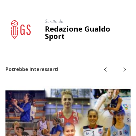
p
e
r
Scritto da
:
Redazione Gualdo
Sport
Potrebbe interessarti