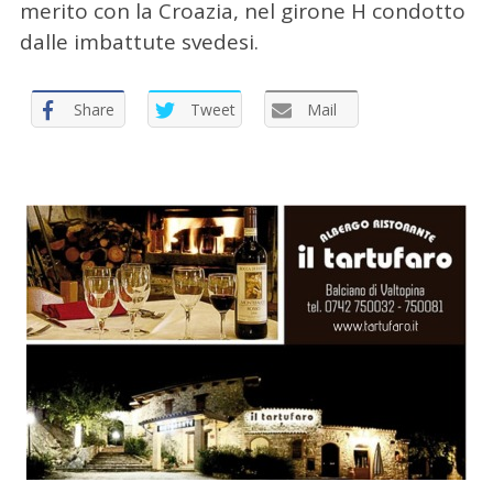
merito con la Croazia, nel girone H condotto
dalle imbattute svedesi.
Share
Tweet
Mail
C
e
r
c
a