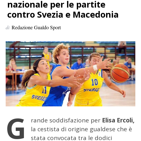
p
nazionale per le partite
e
contro Svezia e Macedonia
r
:
di
Redazione Gualdo Sport
G
rande soddisfazione per
Elisa Ercoli,
la cestista di origine gualdese che è
stata convocata tra le dodici