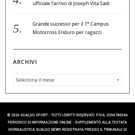
ufficiale l’arrivo di Joseph Vita Sadi
Grande successo per il 1° Campus
Motocross Enduro per ragazzi
ARCHIVI
A
r
c
h
i
© 2026 GUALDO SPORT - TUTTI I DIRITTI RISERVATI. P.IVA: 0394780546
v
PERIODICO DI INFORMAZIONE ONLINE - SUPPLEMENTO ALLA TESTATA
i
GIORNALISTICA GUALDO NEWS REGISTRATA PRESSO IL TRIBUNALE DI