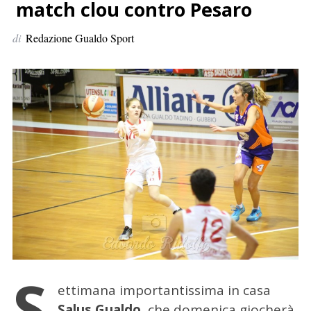
p
match clou contro Pesaro
e
di
Redazione Gualdo Sport
r
:
S
ettimana importantissima in casa
Salus Gualdo
, che domenica giocherà