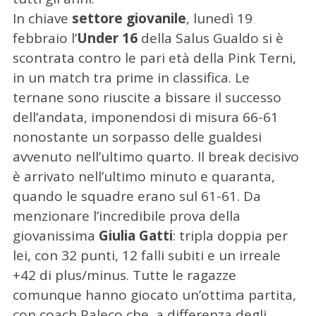
In chiave
settore giovanile
, lunedì 19
febbraio l’
Under 16
della Salus Gualdo si è
scontrata contro le pari età della Pink Terni,
in un match tra prime in classifica. Le
ternane sono riuscite a bissare il successo
dell’andata, imponendosi di misura 66-61
nonostante un sorpasso delle gualdesi
avvenuto nell’ultimo quarto. Il break decisivo
è arrivato nell’ultimo minuto e quaranta,
quando le squadre erano sul 61-61. Da
menzionare l’incredibile prova della
giovanissima
Giulia Gatti
: tripla doppia per
C
lei, con 32 punti, 12 falli subiti e un irreale
e
r
+42 di plus/minus. Tutte le ragazze
c
comunque hanno giocato un’ottima partita,
a
con coach Paleco che, a differenza degli