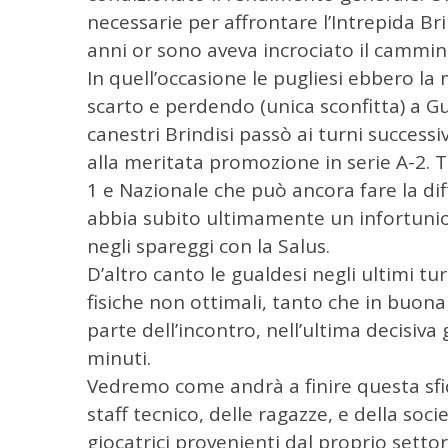
necessarie per affrontare l’Intrepida Br
anni or sono aveva incrociato il cammino 
In quell’occasione le pugliesi ebbero la
scarto e perdendo (unica sconfitta) a Gua
canestri Brindisi passò ai turni successiv
alla meritata promozione in serie A-2. Tra
1 e Nazionale che può ancora fare la d
C
e
abbia subito ultimamente un infortunio 
r
negli spareggi con la Salus.
c
D’altro canto le gualdesi negli ultimi tu
a
fisiche non ottimali, tanto che in buona
p
e
parte dell’incontro, nell’ultima decisiva
r
minuti.
:
Vedremo come andrà a finire questa sfi
staff tecnico, delle ragazze, e della soci
giocatrici provenienti dal proprio settor