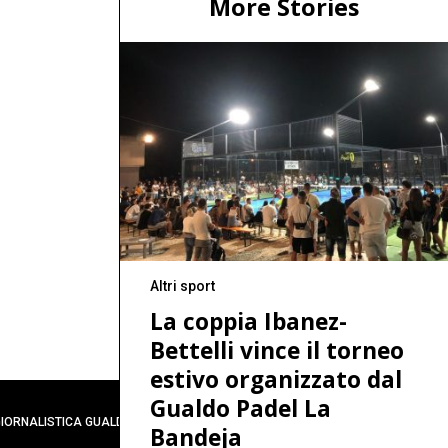
More Stories
Altri sport
La coppia Ibanez-
Bettelli vince il torneo
estivo organizzato dal
Gualdo Padel La
 GIORNALISTICA GUALDO
TORNA IN CIMA
Bandeja