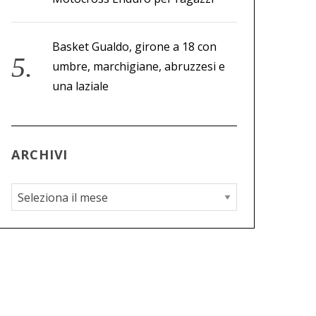
Basket Gualdo, girone a 18 con
umbre, marchigiane, abruzzesi e
una laziale
ARCHIVI
A
r
c
h
i
v
i