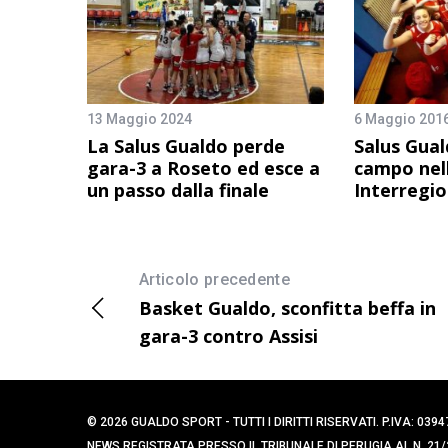
13 Maggio 2024
6 Maggio 201
La Salus Gualdo perde
Salus Gual
gara-3 a Roseto ed esce a
campo nell
un passo dalla finale
Interregio
Articolo precedente
Basket Gualdo, sconfitta beffa in
gara-3 contro Assisi
© 2026 GUALDO SPORT - TUTTI I DIRITTI RISERVATI. P.IVA: 
NEWS REGISTRATA PRESSO IL TRIBUNALE DI PERUGIA AL N. 21/2