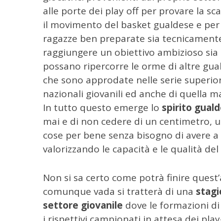
alle porte dei play off per provare la sca
il movimento del basket gualdese e per 
ragazze ben preparate sia tecnicamente
raggiungere un obiettivo ambizioso sia
possano ripercorre le orme di altre gual
che sono approdate nelle serie superiori
nazionali giovanili ed anche di quella m
In tutto questo emerge lo
spirito gual
mai e di non cedere di un centimetro, 
cose per bene senza bisogno di avere a
valorizzando le capacità e le qualità del 
Non si sa certo come potrà finire quest’
comunque vada si tratterà di una
stagi
settore giovanile
dove le formazioni d
i rispettivi campionati in attesa dei pla