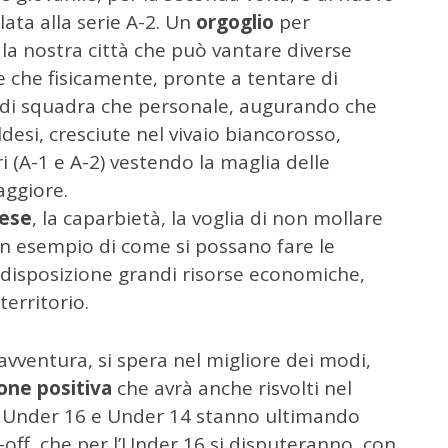
lata alla serie A-2. Un
orgoglio
per
la nostra città che può vantare diverse
 che fisicamente, pronte a tentare di
 di squadra che personale, augurando che
desi, cresciute nel vivaio biancorosso,
 (A-1 e A-2) vestendo la maglia delle
aggiore.
dese
, la caparbietà, la voglia di non mollare
un esempio di come si possano fare le
 disposizione grandi risorse economiche,
territorio.
avventura, si spera nel migliore dei modi,
one positiva
che avrà anche risvolti nel
i Under 16 e Under 14 stanno ultimando
y-off, che per l’Under 16 si disputeranno, con