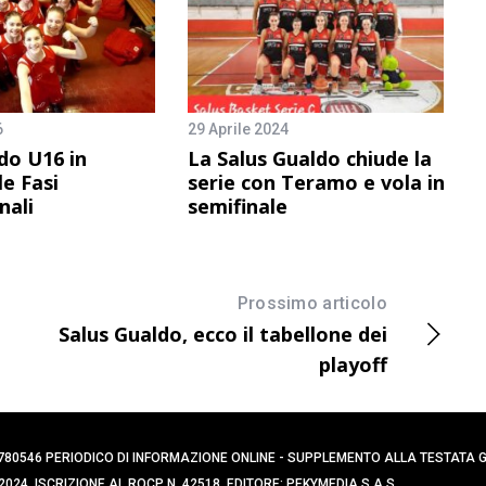
6
29 Aprile 2024
do U16 in
La Salus Gualdo chiude la
e Fasi
serie con Teramo e vola in
nali
semifinale
Prossimo articolo
Salus Gualdo, ecco il tabellone dei
playoff
0394780546 PERIODICO DI INFORMAZIONE ONLINE - SUPPLEMENTO ALLA TESTATA
024. ISCRIZIONE AL ROCP N. 42518. EDITORE: PEKYMEDIA S.A.S.