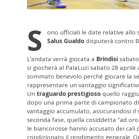
S
ono ufficiali le date relative allo
Salus Gualdo
disputerà contro Br
L’andata verrà giocata a
Brindisi
sabato 
si giocherà al PalaLuzi sabato 28 aprile a
sommato benevolo perché giocare la se
rappresentare un vantaggio significativ
Un
traguardo prestigioso
quello raggiu
dopo una prima parte di campionato di 
vantaggio accumulato, assicurandosi il 
seconda fase, quella cosiddetta “ad orol
le biancorosse hanno accusato dei cali
condizionato il rendimento generale. O