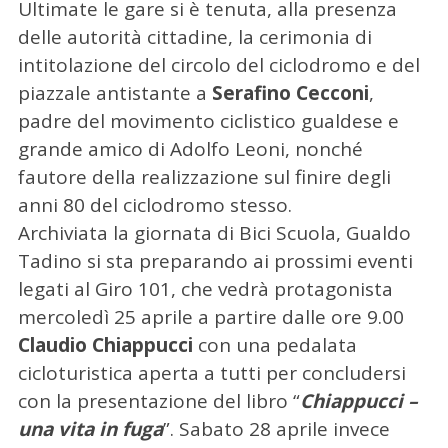
Ultimate le gare si è tenuta, alla presenza
delle autorità cittadine, la cerimonia di
intitolazione del circolo del ciclodromo e del
piazzale antistante a
Serafino Cecconi
,
padre del movimento ciclistico gualdese e
grande amico di Adolfo Leoni, nonché
fautore della realizzazione sul finire degli
anni 80 del ciclodromo stesso.
Archiviata la giornata di Bici Scuola, Gualdo
Tadino si sta preparando ai prossimi eventi
legati al Giro 101, che vedrà protagonista
mercoledì 25 aprile a partire dalle ore 9.00
Claudio Chiappucci
con una pedalata
cicloturistica aperta a tutti per concludersi
C
e
con la presentazione del libro “
Chiappucci –
r
una vita in fuga
”. Sabato 28 aprile invece
c