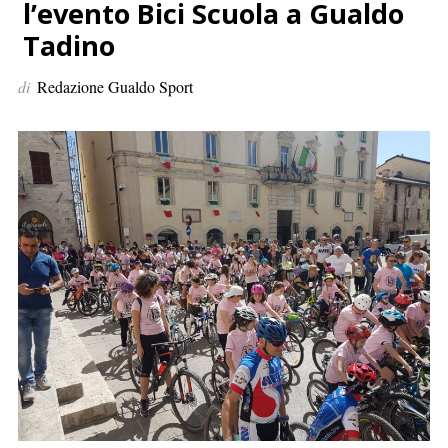
p
l’evento Bici Scuola a Gualdo
e
Tadino
r
:
di
Redazione Gualdo Sport