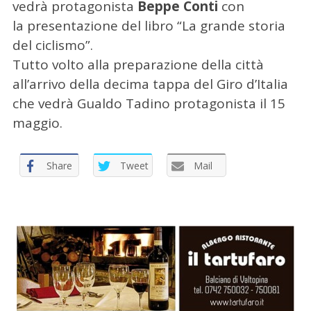
vedrà protagonista
Beppe Conti
con
a
la presentazione del libro “La grande storia
p
e
del ciclismo”.
r
Tutto volto alla preparazione della città
:
all’arrivo della decima tappa del Giro d’Italia
che vedrà Gualdo Tadino protagonista il 15
maggio.
Share
Tweet
Mail