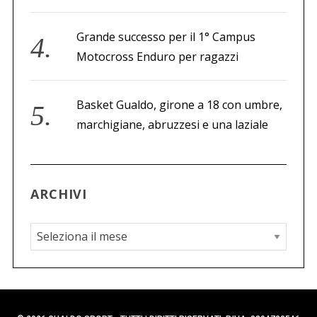
Grande successo per il 1° Campus
Motocross Enduro per ragazzi
Basket Gualdo, girone a 18 con umbre,
marchigiane, abruzzesi e una laziale
ARCHIVI
A
r
c
h
i