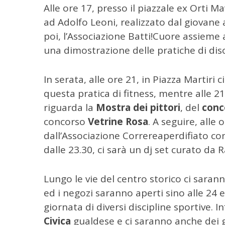
Alle ore 17, presso il piazzale ex Orti Ma
r
ad Adolfo Leoni, realizzato dal giovane 
c
a
poi, l’Associazione Batti!Cuore assieme
p
una dimostrazione delle pratiche di diso
e
r
:
In serata, alle ore 21, in Piazza Martiri ci
questa pratica di fitness, mentre alle 
riguarda la
Mostra dei pittori
, del
conc
concorso
Vetrine Rosa
. A seguire, alle
dall’Associazione Correreaperdifiato co
dalle 23.30, ci sarà un dj set curato da
Lungo le vie del centro storico ci saran
ed i negozi saranno aperti sino alle 24 e
giornata di diversi discipline sportive. I
Civica
gualdese e ci saranno anche dei go