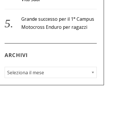
Grande successo per il 1° Campus
Motocross Enduro per ragazzi
ARCHIVI
A
r
c
h
i
v
i