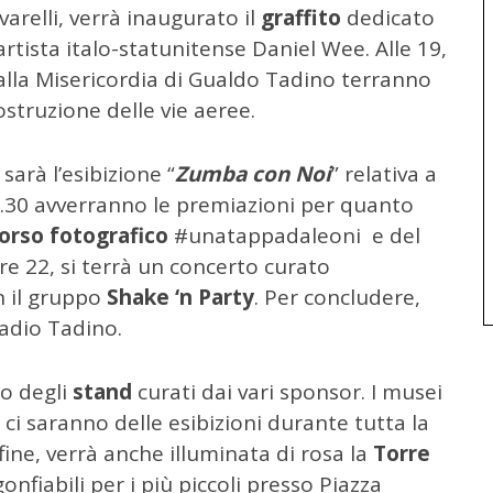
varelli, verrà inaugurato il
graffito
dedicato
artista italo-statunitense Daniel Wee. Alle 19,
 alla Misericordia di Gualdo Tadino terranno
struzione delle vie aeree.
 sarà l’esibizione “
Zumba con Noi
” relativa a
21.30 avverranno le premiazioni per quanto
orso fotografico
#unatappadaleoni e del
 ore 22, si terrà un concerto curato
n il gruppo
Shake ‘n Party
. Per concludere,
 Radio Tadino.
no degli
stand
curati dai vari sponsor. I musei
 ci saranno delle esibizioni durante tutta la
nfine, verrà anche illuminata di rosa la
Torre
nfiabili per i più piccoli presso Piazza