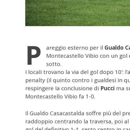
P
areggio esterno per il
Gualdo C
Montecastello Vibio con un gol 
sotto.
I locali trovano la via del gol dopo 10′: 
penalty (il quinto contro i gualdesi in 
respingere la conclusione di
Pucci
ma su
Montecastello Vibio fa 1-0.
Il Gualdo Casacastalda soffre più del prev
raddoppio centrando la traversa, poi al
C
gol del definitivo 1-1, sesto centro in ca
e