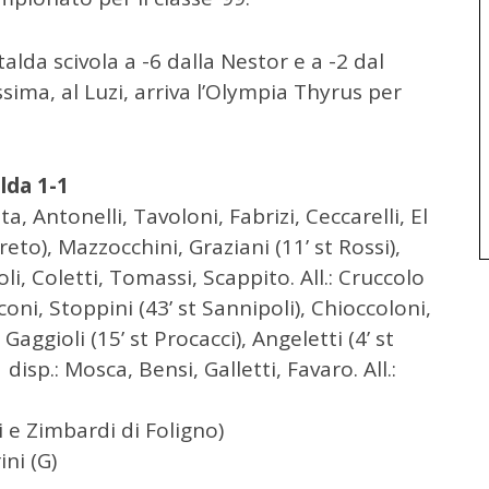
lda scivola a -6 dalla Nestor e a -2 dal
ma, al Luzi, arriva l’Olympia Thyrus per
lda 1-1
ta, Antonelli, Tavoloni, Fabrizi, Ceccarelli, El
Oreto), Mazzocchini, Graziani (11’ st Rossi),
li, Coletti, Tomassi, Scappito. All.: Cruccolo
coni, Stoppini (43’ st Sannipoli), Chioccoloni,
 Gaggioli (15’ st Procacci), Angeletti (4’ st
 disp.: Mosca, Bensi, Galletti, Favaro. All.:
i e Zimbardi di Foligno)
ini (G)