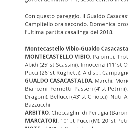
r
c
Con questo pareggio, il Gualdo Casacasta
a
Campitello ora secondo. Domenica prossi
p
l’ultima partita casalinga del 2018.
e
r
:
Montecastello Vibio-Gualdo Casacasta
MONTECASTELLO VIBIO
: Palombi, Trot
Abidi (25’ st Scassini), Innocenzi (11’ st 
Pucci (26’ st Rughetti). A disp.: Campagno
GUALDO CASACASTALDA
: Marchi, Mori
Bianconi, Fornetti, Passeri (4’ st Petrini),
Dragoni), Bellucci (43’ st Chiocci), Nuti. A
Bazzucchi
ARBITRO
: Checcaglini di Perugia (Baron
MARCATORI
: 10′ pt Pucci (M), 20′ st Petr