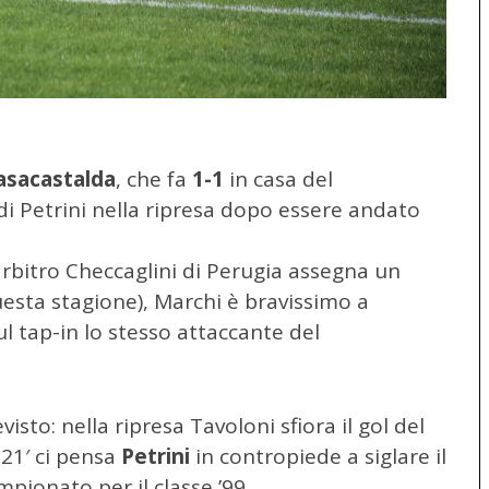
asacastalda
, che fa
1-1
in casa del
di Petrini nella ripresa dopo essere andato
l’arbitro Checcaglini di Perugia assegna un
questa stagione), Marchi è bravissimo a
l tap-in lo stesso attaccante del
isto: nella ripresa Tavoloni sfiora il gol del
 21′ ci pensa
Petrini
in contropiede a siglare il
mpionato per il classe ’99.