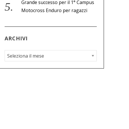
Grande successo per il 1° Campus
Motocross Enduro per ragazzi
ARCHIVI
A
r
c
h
i
v
i