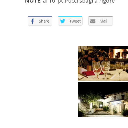
NOTE
: al 10’ pt Pucci sbaglia rigore
Share
Tweet
Mail