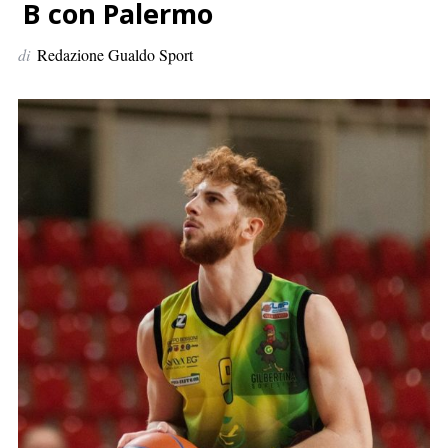
p
B con Palermo
e
di
Redazione Gualdo Sport
r
: