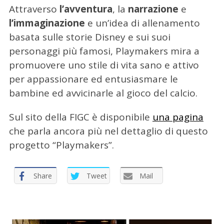
Attraverso
l’avventura
, la
narrazione
e
l’immaginazione
e un’idea di allenamento
basata sulle storie Disney e sui suoi
personaggi più famosi, Playmakers mira a
promuovere uno stile di vita sano e attivo
per appassionare ed entusiasmare le
bambine ed avvicinarle al gioco del calcio.
C
e
Sul sito della FIGC è disponibile
una pagina
r
che parla ancora più nel dettaglio di questo
c
progetto “Playmakers”.
a
p
e
Share
Tweet
Mail
r
: