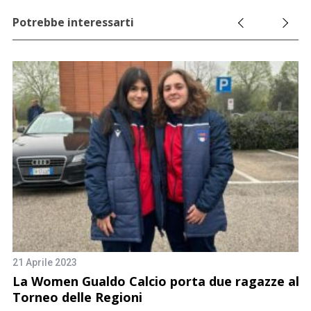
Potrebbe interessarti
21 Aprile 2023
5
La Women Gualdo Calcio porta due ragazze al
19
Torneo delle Regioni
A