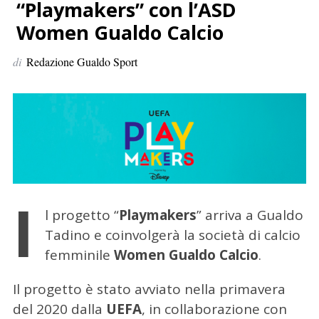
p
“Playmakers” con l’ASD
e
Women Gualdo Calcio
r
:
di
Redazione Gualdo Sport
I
l progetto “
Playmakers
” arriva a Gualdo
Tadino e coinvolgerà la società di calcio
femminile
Women Gualdo Calcio
.
Il progetto è stato avviato nella primavera
del 2020 dalla
UEFA
, in collaborazione con