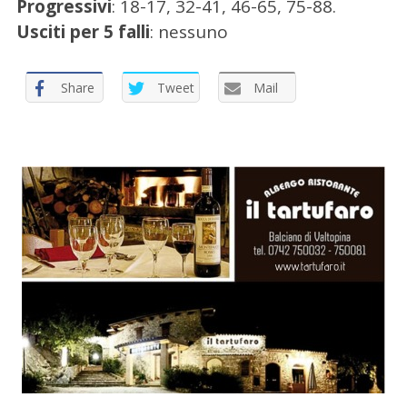
Progressivi
: 18-17, 32-41, 46-65, 75-88.
Usciti per 5 falli
: nessuno
Share
Tweet
Mail
C
e
r
c
a
p
e
r
: