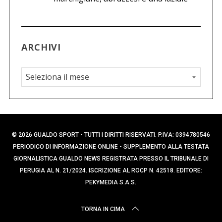
ARCHIVI
A
r
c
h
i
© 2026 GUALDO SPORT - TUTTI I DIRITTI RISERVATI. P.IVA: 0394780546
v
PERIODICO DI INFORMAZIONE ONLINE - SUPPLEMENTO ALLA TESTATA
i
GIORNALISTICA GUALDO NEWS REGISTRATA PRESSO IL TRIBUNALE DI
PERUGIA AL N. 21/2024. ISCRIZIONE AL ROCP N. 42518. EDITORE:
PEKYMEDIA S.A.S.
TORNA IN CIMA