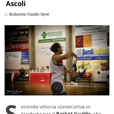
p
Ascoli
e
di
Redazione Gualdo Sport
r
:
S
econda vittoria consecutiva in
trasferta per il
Basket Gualdo
, che