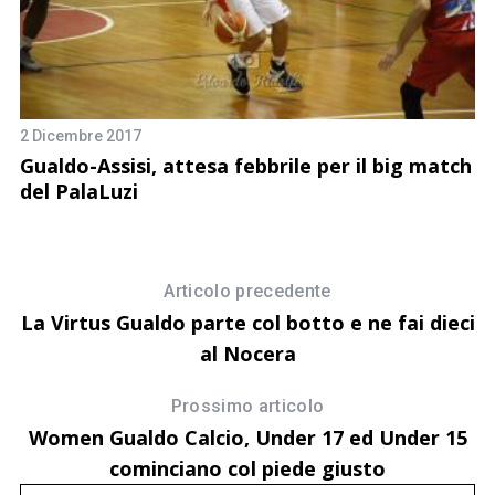
2 Dicembre 2017
 la
Gualdo-Assisi, attesa febbrile per il big match
14
del PalaLuzi
B
Articolo precedente
La Virtus Gualdo parte col botto e ne fai dieci
al Nocera
Prossimo articolo
Women Gualdo Calcio, Under 17 ed Under 15
cominciano col piede giusto