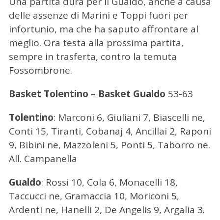
Una partita dura per il Gualdo, anche a causa
delle assenze di Marini e Toppi fuori per
infortunio, ma che ha saputo affrontare al
meglio. Ora testa alla prossima partita,
sempre in trasferta, contro la temuta
Fossombrone.
Basket Tolentino – Basket Gualdo
53-63
Tolentino
: Marconi 6, Giuliani 7, Biascelli ne,
Conti 15, Tiranti, Cobanaj 4, Ancillai 2, Raponi
9, Bibini ne, Mazzoleni 5, Ponti 5, Taborro ne.
All. Campanella
C
e
Gualdo
: Rossi 10, Cola 6, Monacelli 18,
r
c
Taccucci ne, Gramaccia 10, Moriconi 5,
a
Ardenti ne, Hanelli 2, De Angelis 9, Argalia 3.
p