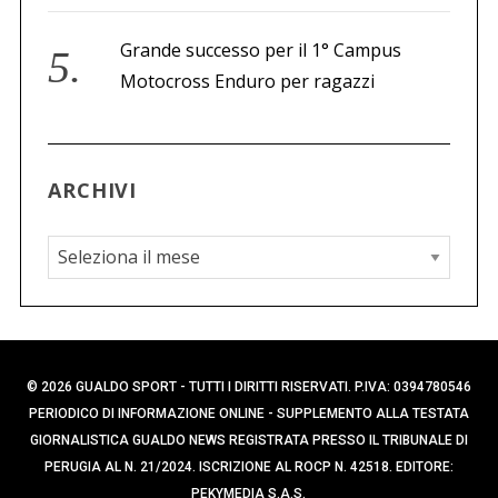
Grande successo per il 1° Campus
Motocross Enduro per ragazzi
ARCHIVI
A
r
c
h
i
© 2026 GUALDO SPORT - TUTTI I DIRITTI RISERVATI. P.IVA: 0394780546
v
PERIODICO DI INFORMAZIONE ONLINE - SUPPLEMENTO ALLA TESTATA
i
GIORNALISTICA GUALDO NEWS REGISTRATA PRESSO IL TRIBUNALE DI
PERUGIA AL N. 21/2024. ISCRIZIONE AL ROCP N. 42518. EDITORE:
PEKYMEDIA S.A.S.