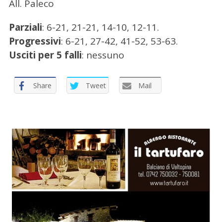
All. Paleco
e
r
Parziali
: 6-21, 21-21, 14-10, 12-11.
:
Progressivi
: 6-21, 27-42, 41-52, 53-63.
Usciti per 5 falli
: nessuno
Share
Tweet
Mail