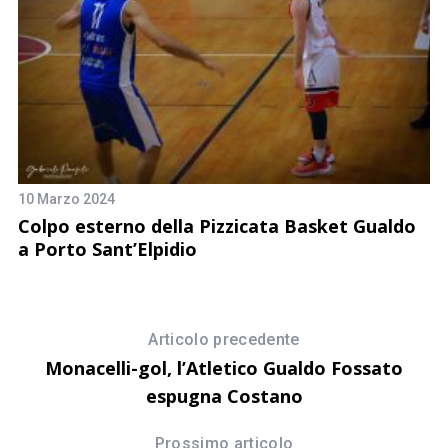
10 Marzo 2024
10
Colpo esterno della Pizzicata Basket Gualdo
B
a Porto Sant’Elpidio
Articolo precedente
Monacelli-gol, l’Atletico Gualdo Fossato
espugna Costano
Prossimo articolo