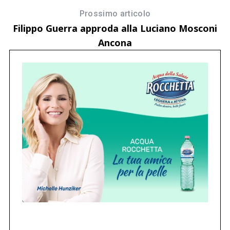
Prossimo articolo
4 
Filippo Guerra approda alla Luciano Mosconi
C
Ancona