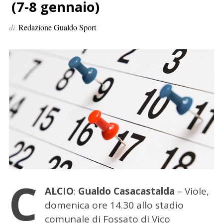
p
(7-8 gennaio)
e
di
Redazione Gualdo Sport
r
:
C
ALCIO
:
Gualdo Casacastalda
– Viole,
domenica ore 14.30 allo stadio
comunale di Fossato di Vico