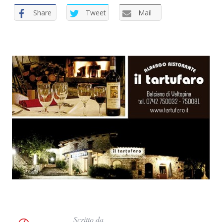
Share
Tweet
Mail
C
e
r
c
a
p
e
r
:
Scritto da