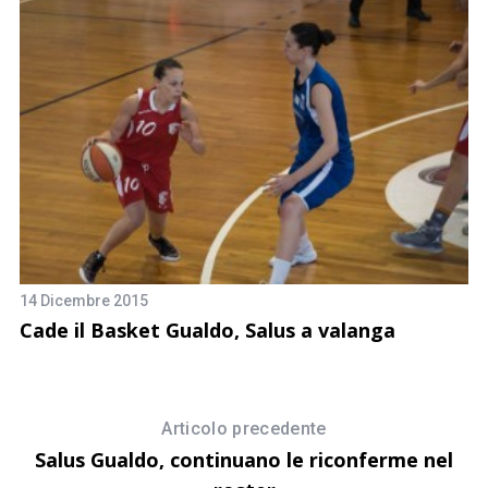
14 Dicembre 2015
Cade il Basket Gualdo, Salus a valanga
9 
mo
B
Se
Articolo precedente
Salus Gualdo, continuano le riconferme nel