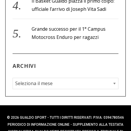
Il Basket Gualdo piazza il primo colpo:
ufficiale l’arrivo di Joseph Vita Sadi
Grande successo per il 1° Campus
Motocross Enduro per ragazzi
ARCHIVI
A
r
c
h
i
© 2026 GUALDO SPORT - TUTTI I DIRITTI RISERVATI. P.IVA: 0394780546
v
PERIODICO DI INFORMAZIONE ONLINE - SUPPLEMENTO ALLA TESTATA
i