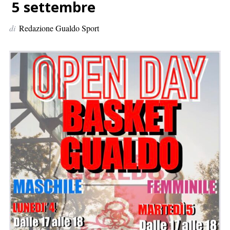
p
5 settembre
e
di
Redazione Gualdo Sport
r
: