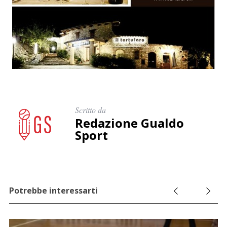
r
c
a
p
e
r
:
Scritto da
Redazione Gualdo
Sport
Potrebbe interessarti