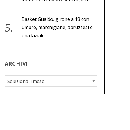
Basket Gualdo, girone a 18 con
umbre, marchigiane, abruzzesi e
una laziale
ARCHIVI
A
r
c
h
i
v
i