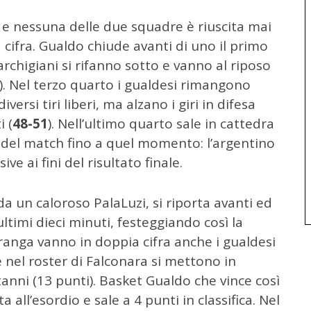
 e nessuna delle due squadre è riuscita mai
 cifra. Gualdo chiude avanti di uno il primo
rchigiani si rifanno sotto e vanno al riposo
). Nel terzo quarto i gualdesi rimangono
ersi tiri liberi, ma alzano i giri in difesa
 (
48-51
). Nell’ultimo quarto sale in cattedra
 del match fino a quel momento: l’argentino
ve ai fini del risultato finale.
da un caloroso PalaLuzi, si riporta avanti ed
ultimi dieci minuti, festeggiando così la
 Uranga vanno in doppia cifra anche i gualdesi
 nel roster di Falconara si mettono in
tanni (13 punti). Basket Gualdo che vince così
a all’esordio e sale a 4 punti in classifica. Nel