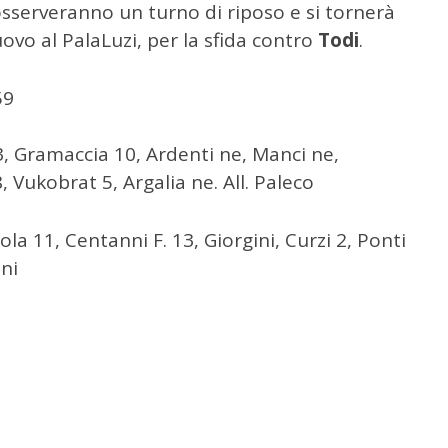
serveranno un turno di riposo e si tornerà
uovo al PalaLuzi, per la sfida contro
Todi
.
59
 13, Gramaccia 10, Ardenti ne, Manci ne,
 Vukobrat 5, Argalia ne. All. Paleco
jola 11, Centanni F. 13, Giorgini, Curzi 2, Ponti
ani