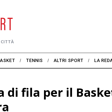
 CITTÀ
BASKET
TENNIS
ALTRI SPORT
LA RED
 di fila per il Bask
ra