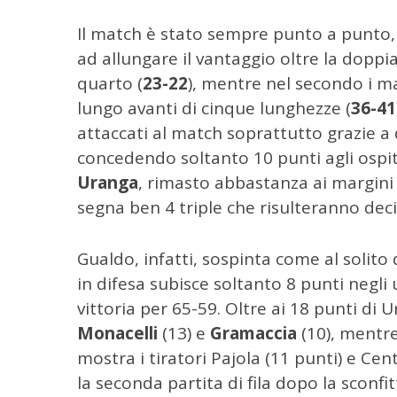
Il match è stato sempre punto a punto,
ad allungare il vantaggio oltre la doppia
quarto (
23-22
), mentre nel secondo i ma
lungo avanti di cinque lunghezze (
36-41
C
attaccati al match soprattutto grazie a div
e
r
concedendo soltanto 10 punti agli ospiti
c
Uranga
, rimasto abbastanza ai margini
a
segna ben 4 triple che risulteranno decisi
p
e
r
Gualdo, infatti, sospinta come al solito 
:
in difesa subisce soltanto 8 punti negli 
vittoria per 65-59. Oltre ai 18 punti di
Monacelli
(13) e
Gramaccia
(10), mentre
mostra i tiratori Pajola (11 punti) e Cen
la seconda partita di fila dopo la sconfitt