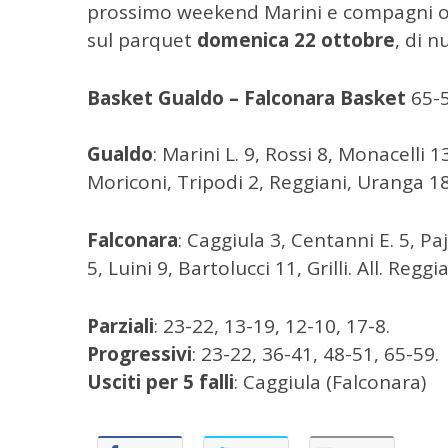
prossimo weekend Marini e compagni os
sul parquet
domenica 22 ottobre
, di n
Basket
Gualdo – Falconara Basket
65-
Gualdo
: Marini L. 9, Rossi 8, Monacelli
Moriconi, Tripodi 2, Reggiani, Uranga 18,
Falconara
: Caggiula 3, Centanni E. 5, Pa
5, Luini 9, Bartolucci 11, Grilli. All. Reggi
Parziali
: 23-22, 13-19, 12-10, 17-8.
Progressivi
: 23-22, 36-41, 48-51, 65-59.
Usciti per 5 falli
: Caggiula (Falconara)