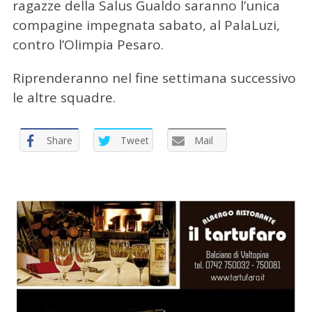
ragazze della Salus Gualdo saranno l’unica
compagine impegnata sabato, al PalaLuzi,
contro l’Olimpia Pesaro.
Riprenderanno nel fine settimana successivo
C
le altre squadre.
e
r
c
Share
Tweet
Mail
a
p
e
r
: