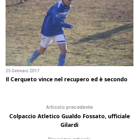
25 Gennaio 2017
29
Il Cerqueto vince nel recupero ed è secondo
B
g
Articolo precedente
Colpaccio Atletico Gualdo Fossato, ufficiale
Gilardi