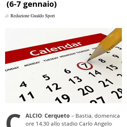
p
(6-7 gennaio)
e
di
Redazione Gualdo Sport
r
:
C
ALCIO
:
Cerqueto
– Bastia, domenica
ore 14.30 allo stadio Carlo Angelo