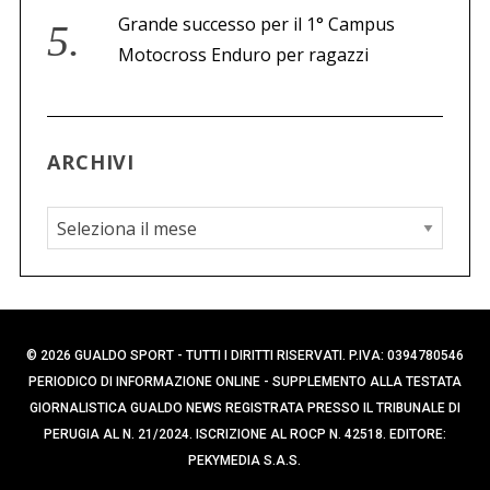
Grande successo per il 1° Campus
Motocross Enduro per ragazzi
ARCHIVI
A
r
c
h
i
© 2026 GUALDO SPORT - TUTTI I DIRITTI RISERVATI. P.IVA: 0394780546
v
PERIODICO DI INFORMAZIONE ONLINE - SUPPLEMENTO ALLA TESTATA
i
GIORNALISTICA GUALDO NEWS REGISTRATA PRESSO IL TRIBUNALE DI
PERUGIA AL N. 21/2024. ISCRIZIONE AL ROCP N. 42518. EDITORE:
PEKYMEDIA S.A.S.