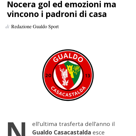
p
Nocera gol ed emozioni ma
e
vincono i padroni di casa
r
:
di
Redazione Gualdo Sport
N
ell’ultima trasferta dell’anno il
Gualdo Casacastalda
esce