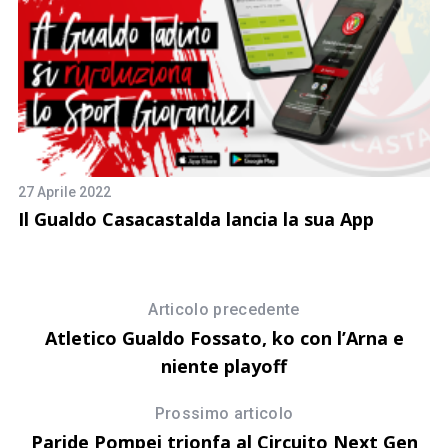
27 Aprile 2022
28
a
Il Gualdo Casacastalda lancia la sua App
G
c
R
Articolo precedente
Atletico Gualdo Fossato, ko con l’Arna e
niente playoff
Prossimo articolo
Paride Pompei trionfa al Circuito Next Gen