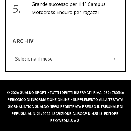
Grande successo per il 1° Campus
Motocross Enduro per ragazzi
ARCHIVI
A
r
c
h
i
© 2026 GUALDO SPORT - TUTTI I DIRITTI RISERVATI. P.IVA: 0394780546
v
PERIODICO DI INFORMAZIONE ONLINE - SUPPLEMENTO ALLA TESTATA
i
GIORNALISTICA GUALDO NEWS REGISTRATA PRESSO IL TRIBUNALE DI
PERUGIA AL N. 21/2024. ISCRIZIONE AL ROCP N. 42518. EDITORE:
PEKYMEDIA S.A.S.