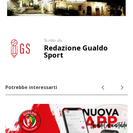
c
a
p
e
r
:
Scritto da
Redazione Gualdo
Sport
Potrebbe interessarti