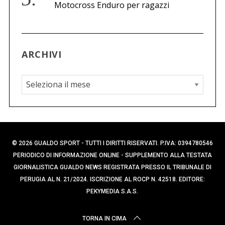
Motocross Enduro per ragazzi
ARCHIVI
A
r
c
h
i
© 2026 GUALDO SPORT - TUTTI I DIRITTI RISERVATI. P.IVA: 0394780546
v
PERIODICO DI INFORMAZIONE ONLINE - SUPPLEMENTO ALLA TESTATA
i
GIORNALISTICA GUALDO NEWS REGISTRATA PRESSO IL TRIBUNALE DI
PERUGIA AL N. 21/2024. ISCRIZIONE AL ROCP N. 42518. EDITORE:
PEKYMEDIA S.A.S.
TORNA IN CIMA