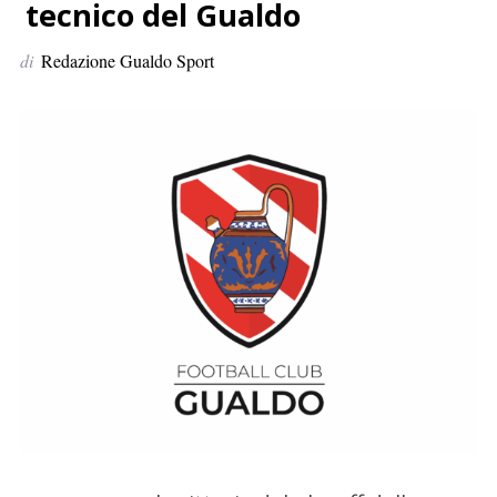
p
tecnico del Gualdo
e
di
Redazione Gualdo Sport
r
: