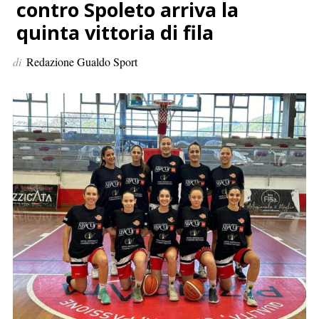
p
contro Spoleto arriva la
e
quinta vittoria di fila
r
:
di
Redazione Gualdo Sport