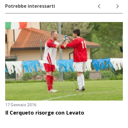
Potrebbe interessarti
17 Gennaio 2016
7 
Il Cerqueto risorge con Levato
S
i