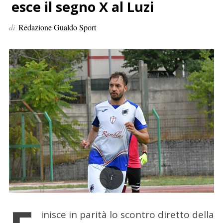
p
esce il segno X al Luzi
e
di
Redazione Gualdo Sport
r
:
inisce in parità lo scontro diretto della