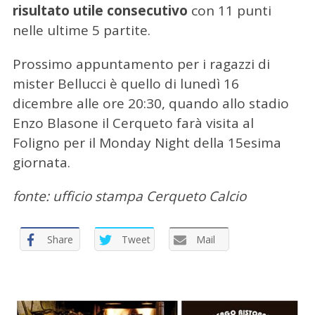
risultato utile consecutivo
con 11 punti
nelle ultime 5 partite.
Prossimo appuntamento per i ragazzi di
mister Bellucci è quello di lunedì 16
dicembre alle ore 20:30, quando allo stadio
Enzo Blasone il Cerqueto farà visita al
C
Foligno per il Monday Night della 15esima
e
giornata.
r
c
fonte: ufficio stampa Cerqueto Calcio
a
p
e
Share
Tweet
Mail
r
: