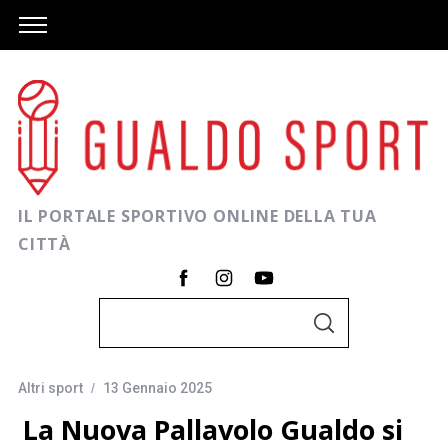
IL PORTALE SPORTIVO ONLINE DELLA TUA
CITTÀ
C
C
e
E
R
r
C
A
Altri sport
13 Gennaio 2025
c
a
La Nuova Pallavolo Gualdo si