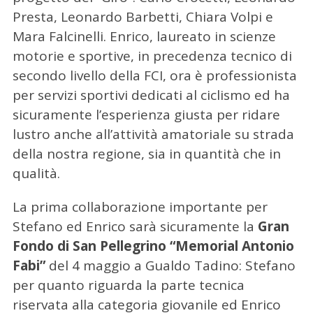
Presta, Leonardo Barbetti, Chiara Volpi e
Mara Falcinelli. Enrico, laureato in scienze
motorie e sportive, in precedenza tecnico di
secondo livello della FCI, ora è professionista
per servizi sportivi dedicati al ciclismo ed ha
sicuramente l’esperienza giusta per ridare
lustro anche all’attività amatoriale su strada
della nostra regione, sia in quantità che in
qualità.
C
La prima collaborazione importante per
e
r
Stefano ed Enrico sarà sicuramente la
Gran
c
Fondo di San Pellegrino “Memorial Antonio
a
Fabi”
del 4 maggio a Gualdo Tadino: Stefano
p
per quanto riguarda la parte tecnica
e
r
riservata alla categoria giovanile ed Enrico