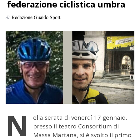
p
federazione ciclistica umbra
e
di
Redazione Gualdo Sport
r
:
N
ella serata di venerdì 17 gennaio,
presso il teatro Consortium di
Massa Martana, si è svolto il primo