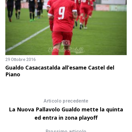
10
A
29 Ottobre 2016
c
Gualdo Casacastalda all’esame Castel del
Piano
Articolo precedente
La Nuova Pallavolo Gualdo mette la quinta
ed entra in zona playoff
Prossimo articolo