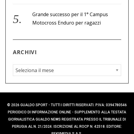
Grande successo per il 1° Campus
Motocross Enduro per ragazzi
ARCHIVI
A
r
c
h
i
© 2026 GUALDO SPORT - TUTTI I DIRITTI RISERVATI. P.IVA: 0394780546
v
PERIODICO DI INFORMAZIONE ONLINE - SUPPLEMENTO ALLA TESTATA
i
GIORNALISTICA GUALDO NEWS REGISTRATA PRESSO IL TRIBUNALE DI
PERUGIA AL N. 21/2024. ISCRIZIONE AL ROCP N. 42518. EDITORE:
PEKYMEDIA S.A.S.