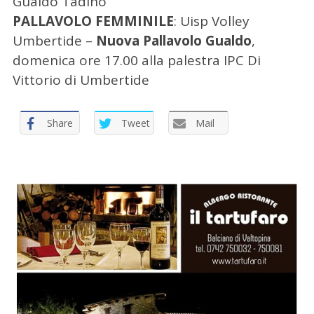
Gualdo Tadino
PALLAVOLO FEMMINILE
: Uisp Volley
Umbertide –
Nuova Pallavolo Gualdo
,
domenica ore 17.00 alla palestra IPC Di
Vittorio di Umbertide
C
e
Share
Tweet
Mail
r
c
a
p
e
r
: