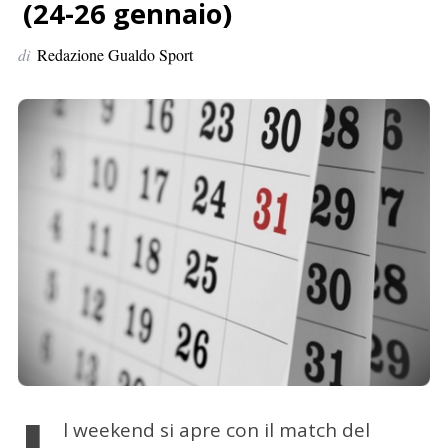
p
(24-26 gennaio)
e
di
Redazione Gualdo Sport
r
:
l weekend si apre con il match del