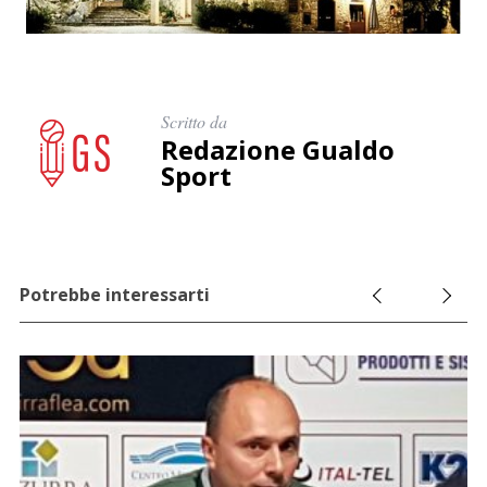
p
e
r
:
Scritto da
Redazione Gualdo
Sport
Potrebbe interessarti