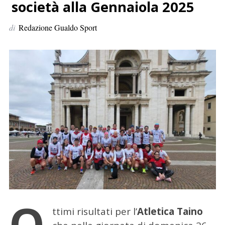
p
società alla Gennaiola 2025
e
di
Redazione Gualdo Sport
r
:
O
ttimi risultati per l’
Atletica Taino