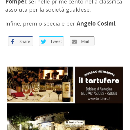
Pompei
: sei nelle prime cento nella classifica
assoluta per la società gualdese.
Infine, premio speciale per
Angelo Cosimi
.
Share
Tweet
Mail
C
e
r
c
a