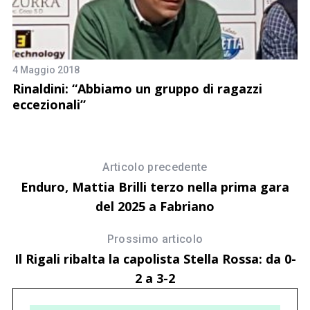
4 Maggio 2018
Rinaldini: “Abbiamo un gruppo di ragazzi
27
eccezionali”
C
d
e
Articolo precedente
Enduro, Mattia Brilli terzo nella prima gara
del 2025 a Fabriano
Prossimo articolo
Il Rigali ribalta la capolista Stella Rossa: da 0-
2 a 3-2