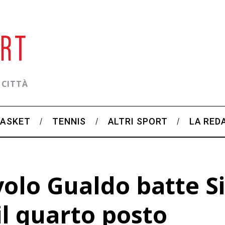
 CITTÀ
BASKET
TENNIS
ALTRI SPORT
LA RED
olo Gualdo batte Sig
il quarto posto