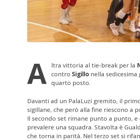
A
ltra vittoria al tie-break per la
contro
Sigillo
nella sedicesima 
quarto posto.
Davanti ad un PalaLuzi gremito, il primo 
sigillane, che però alla fine riescono a p
Il secondo set rimane punto a punto, e c
C
prevalere una squadra. Stavolta è Guald
e
r
che torna in parità. Nel terzo set si rifa