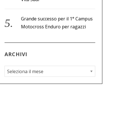
Grande successo per il 1° Campus
Motocross Enduro per ragazzi
ARCHIVI
A
r
c
h
i
v
i