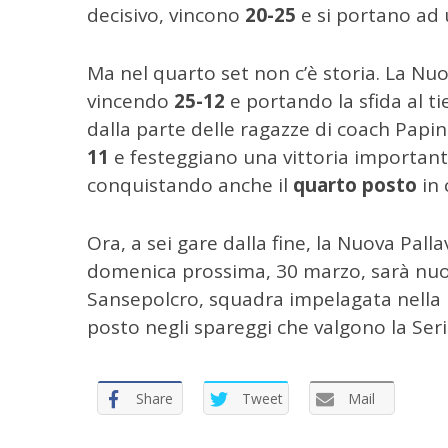
c
decisivo, vincono
20-25
e si portano ad u
a
p
e
Ma nel quarto set non c’è storia. La Nuo
r
vincendo
25-12
e portando la sfida al ti
:
dalla parte delle ragazze di coach Papin
11
e festeggiano una vittoria important
conquistando anche il
quarto posto
in 
Ora, a sei gare dalla fine, la Nuova Pall
domenica prossima, 30 marzo, sarà nuov
Sansepolcro, squadra impelagata nella l
posto negli spareggi che valgono la Seri
Share
Tweet
Mail