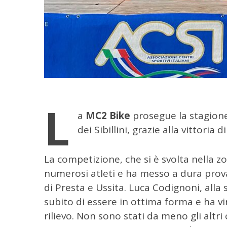
L
a
MC2 Bike
prosegue la stagione 
dei Sibillini, grazie alla vittoria di
La competizione, che si è svolta nella zon
numerosi atleti e ha messo a dura prova
C
di Presta e Ussita. Luca Codignoni, alla
e
subito di essere in ottima forma e ha vi
r
rilievo. Non sono stati da meno gli alt
c