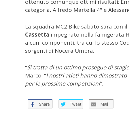
a
ottenuto comunque ottimi risultati: Enric
p
categoria, Alfredo Martella 4° e Alessan
e
r
La squadra MC2 Bike sabato sarà con il c
:
Cassetta
impegnato nella famigerata He
alcuni componenti, tra cui lo stesso Co
sorgenti di Nocera Umbra.
“
Si tratta di un ottimo proseguo di stagi
Marco. “
I nostri atleti hanno dimostrato
per le prossime competizioni
“.
Share
Tweet
Mail