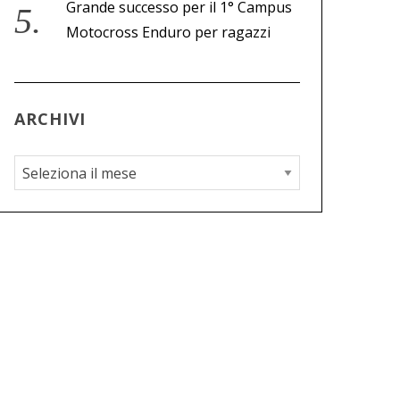
Grande successo per il 1° Campus
Motocross Enduro per ragazzi
ARCHIVI
A
r
c
h
i
v
i