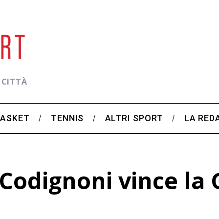
 CITTÀ
BASKET
TENNIS
ALTRI SPORT
LA RED
odignoni vince la GF