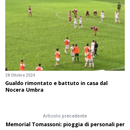
28 Ottobre 2024
o
Gualdo rimontato e battuto in casa dal
30
Nocera Umbra
L
il
Articolo precedente
Memorial Tomassoni: pioggia di personali per