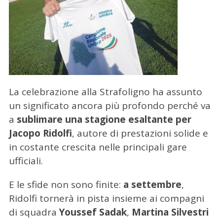
La celebrazione alla Strafoligno ha assunto
un significato ancora più profondo perché va
a
sublimare una stagione esaltante per
Jacopo Ridolfi
, autore di prestazioni solide e
in costante crescita nelle principali gare
ufficiali.
C
E le sfide non sono finite:
a settembre
,
e
r
Ridolfi tornerà in pista insieme ai compagni
c
di squadra
Youssef Sadak
,
Martina Silvestri
a