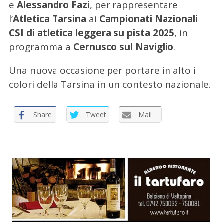
e
Alessandro Fazi
, per rappresentare
p
l’
Atletica Tarsina
ai
Campionati Nazionali
e
r
CSI di atletica leggera su pista 2025
, in
:
programma a
Cernusco sul Naviglio
.
Una nuova occasione per portare in alto i
colori della Tarsina in un contesto nazionale.
Share
Tweet
Mail