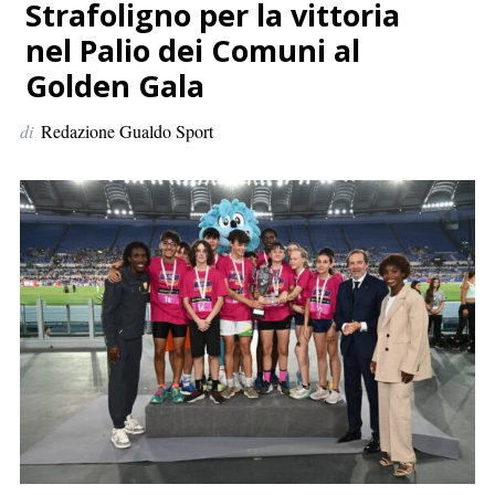
p
Strafoligno per la vittoria
e
nel Palio dei Comuni al
r
Golden Gala
:
di
Redazione Gualdo Sport