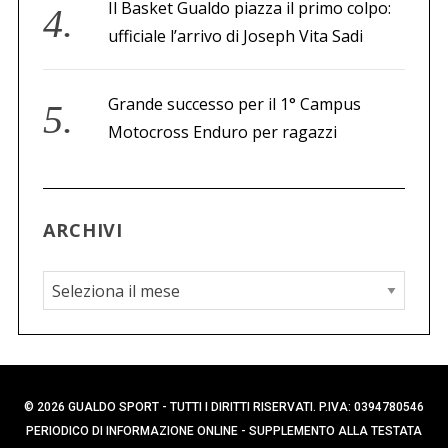
Il Basket Gualdo piazza il primo colpo:
ufficiale l’arrivo di Joseph Vita Sadi
Grande successo per il 1° Campus
Motocross Enduro per ragazzi
ARCHIVI
A
r
c
h
i
© 2026 GUALDO SPORT - TUTTI I DIRITTI RISERVATI. P.IVA: 0394780546
v
PERIODICO DI INFORMAZIONE ONLINE - SUPPLEMENTO ALLA TESTATA