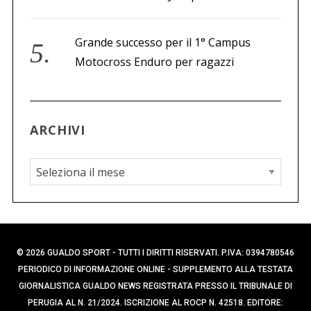
Grande successo per il 1° Campus
Motocross Enduro per ragazzi
ARCHIVI
A
r
c
h
i
© 2026 GUALDO SPORT - TUTTI I DIRITTI RISERVATI. P.IVA: 0394780546
v
PERIODICO DI INFORMAZIONE ONLINE - SUPPLEMENTO ALLA TESTATA
i
GIORNALISTICA GUALDO NEWS REGISTRATA PRESSO IL TRIBUNALE DI
PERUGIA AL N. 21/2024. ISCRIZIONE AL ROCP N. 42518. EDITORE: