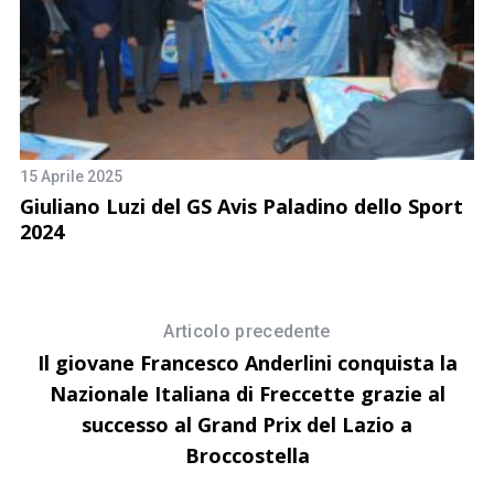
15 Aprile 2025
8 
Giuliano Luzi del GS Avis Paladino dello Sport
I
2024
i
Articolo precedente
Il giovane Francesco Anderlini conquista la
Nazionale Italiana di Freccette grazie al
successo al Grand Prix del Lazio a
Broccostella