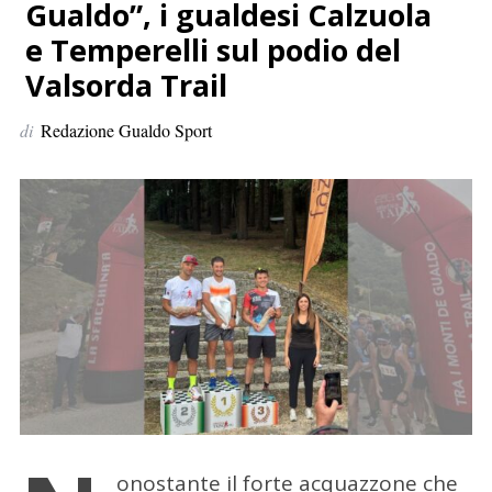
p
Gualdo”, i gualdesi Calzuola
e
e Temperelli sul podio del
r
Valsorda Trail
:
di
Redazione Gualdo Sport
onostante il forte acquazzone che