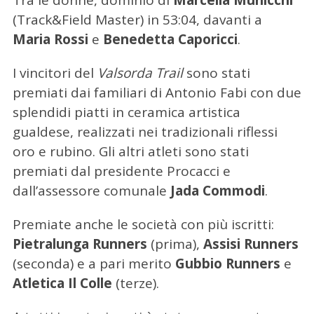
(Track&Field Master) in 53:04, davanti a
Maria Rossi
e
Benedetta Caporicci
.
I vincitori del
Valsorda Trail
sono stati
premiati dai familiari di Antonio Fabi con due
splendidi piatti in ceramica artistica
gualdese, realizzati nei tradizionali riflessi
oro e rubino. Gli altri atleti sono stati
premiati dal presidente Procacci e
C
dall’assessore comunale
Jada Commodi
.
e
r
Premiate anche le società con più iscritti:
c
Pietralunga Runners
(prima),
Assisi Runners
a
(seconda) e a pari merito
Gubbio Runners
e
p
e
Atletica Il Colle
(terze).
r
: