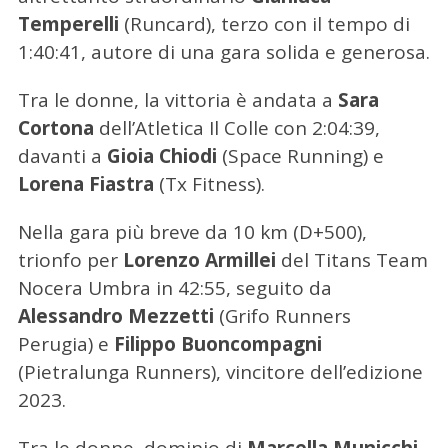
Temperelli
(Runcard), terzo con il tempo di
1:40:41, autore di una gara solida e generosa.
Tra le donne, la vittoria è andata a
Sara
Cortona
dell’Atletica Il Colle con 2:04:39,
davanti a
Gioia Chiodi
(Space Running) e
Lorena Fiastra
(Tx Fitness).
Nella gara più breve da 10 km (D+500),
trionfo per
Lorenzo Armillei
del Titans Team
Nocera Umbra in 42:55, seguito da
Alessandro Mezzetti
(Grifo Runners
Perugia) e
Filippo Buoncompagni
(Pietralunga Runners), vincitore dell’edizione
2023.
Tra le donne, dominio di
Marcella Municchi