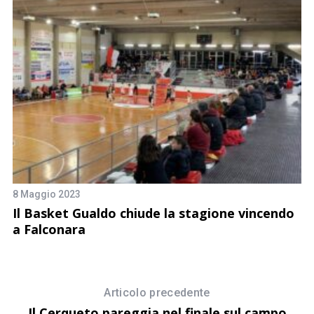
8 Maggio 2023
26
Il Basket Gualdo chiude la stagione vincendo
S
a Falconara
Lo
Articolo precedente
Il Cerqueto pareggia nel finale sul campo