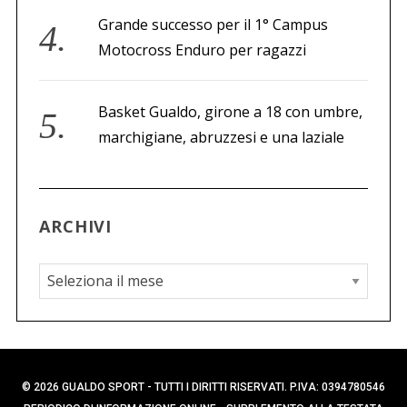
Grande successo per il 1° Campus
Motocross Enduro per ragazzi
Basket Gualdo, girone a 18 con umbre,
marchigiane, abruzzesi e una laziale
ARCHIVI
A
r
c
h
i
© 2026 GUALDO SPORT - TUTTI I DIRITTI RISERVATI. P.IVA: 0394780546
v