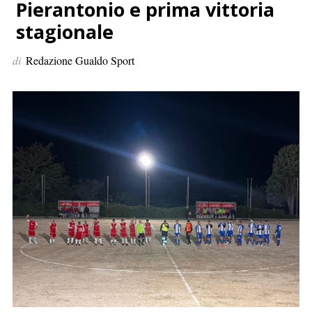
p
Pierantonio e prima vittoria
e
stagionale
r
:
di
Redazione Gualdo Sport