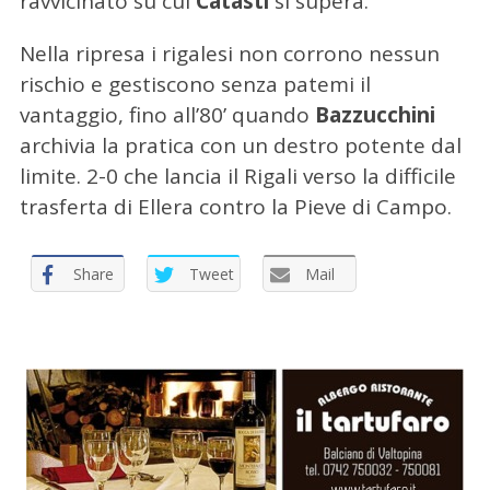
ravvicinato su cui
Catasti
si supera.
Nella ripresa i rigalesi non corrono nessun
rischio e gestiscono senza patemi il
vantaggio, fino all’80’ quando
Bazzucchini
archivia la pratica con un destro potente dal
limite. 2-0 che lancia il Rigali verso la difficile
trasferta di Ellera contro la Pieve di Campo.
Share
Tweet
Mail
C