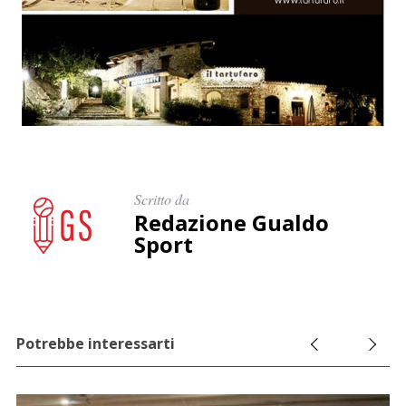
e
r
c
a
p
e
r
:
Scritto da
Redazione Gualdo
Sport
Potrebbe interessarti