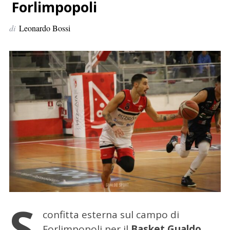
p
Forlimpopoli
e
di
Leonardo Bossi
r
:
S
confitta esterna sul campo di
Forlimpopoli per il
Basket Gualdo