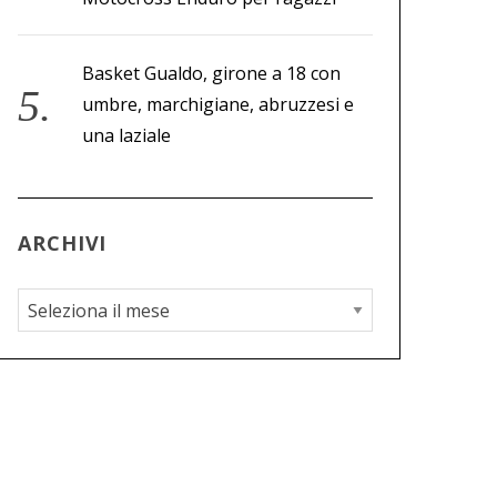
Basket Gualdo, girone a 18 con
umbre, marchigiane, abruzzesi e
una laziale
ARCHIVI
A
r
c
h
i
v
i