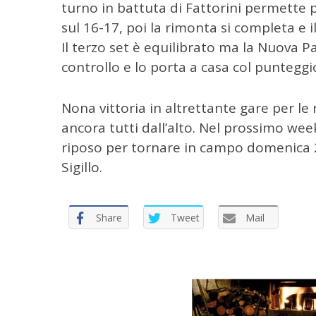
turno in battuta di Fattorini permette p
e
sul 16-17, poi la rimonta si completa e il
r
Il terzo set è equilibrato ma la Nuova
:
controllo e lo porta a casa col punteggi
Nona vittoria in altrettante gare per l
ancora tutti dall’alto. Nel prossimo we
riposo per tornare in campo domenica 25
Sigillo.
Share
Tweet
Mail