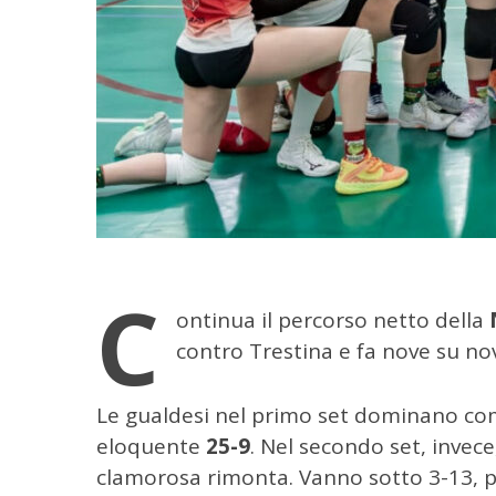
C
ontinua il percorso netto della
contro Trestina e fa nove su n
C
e
Le gualdesi nel primo set dominano co
r
eloquente
25-9
. Nel secondo set, invec
c
a
clamorosa rimonta. Vanno sotto 3-13, po
p