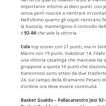
importante intorno ai dieci punti, con Je
senza però riuscire a rientrare in contatt
Nell’ultimo quarto gli ospiti rientrano f
la bussola, mantengono il controllo dell
il
92-86
che vale la vittoria.
Cola
top scorer con 21 punti, ma in tan
Marini con 19 punti, Vukobrat 14, Filahi
una vittoria casalinga che mancava da qu
gruppone a quota 10 punti che staziona 
C
biancorossi sono attesi da due trasfert
e
r
24, sul campo della Bramante Pesaro dir
c
d’ordine ora deve essere continuità.
a
p
e
Basket Gualdo – Pallacanestro Jesi 92-
r