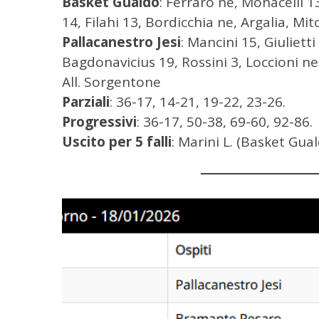
Basket Gualdo
: Ferraro ne, Monacelli 1
:
14, Filahi 13, Bordicchia ne, Argalia, Mit
Pallacanestro Jesi
: Mancini 15, Giuliett
Bagdonavicius 19, Rossini 3, Loccioni ne,
All. Sorgentone
Parziali
: 36-17, 14-21, 19-22, 23-26.
Progressivi
: 36-17, 50-38, 69-60, 92-86.
Uscito per 5 falli
: Marini L. (Basket Gua