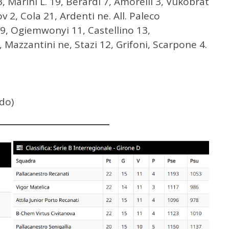
3, Marini L. 19, Berardi 7, Amorelli 3, Vukobrat
ov 2, Cola 21, Ardenti ne. All. Paleco
i 9, Ogiemwonyi 11, Castellino 13,
 Mazzantini ne, Stazi 12, Grifoni, Scarpone 4.
ldo)