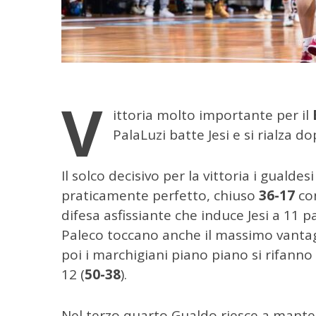
V
ittoria molto importante per il
PalaLuzi batte Jesi e si rialza d
Il solco decisivo per la vittoria i guald
praticamente perfetto, chiuso
36-17
con
difesa asfissiante che induce Jesi a 11 p
Paleco toccano anche il massimo vantag
poi i marchigiani piano piano si rifanno
12 (
50-38
).
Nel terzo quarto Gualdo riesce a mant