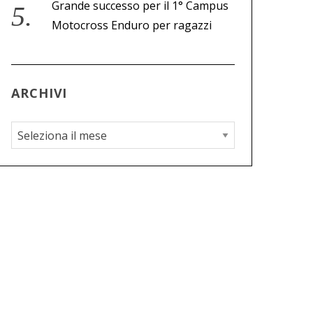
Grande successo per il 1° Campus
Motocross Enduro per ragazzi
ARCHIVI
A
r
c
h
i
v
i