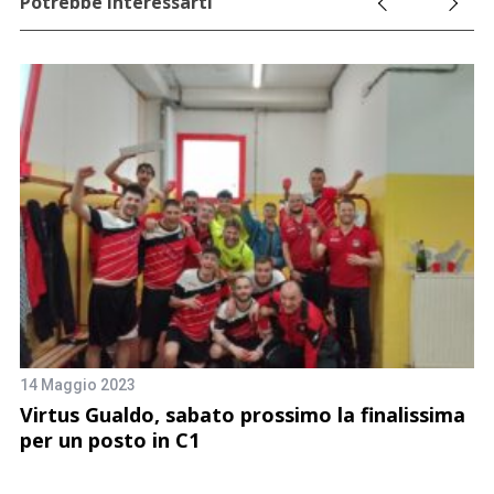
Potrebbe interessarti
14 Maggio 2023
21
al
Virtus Gualdo, sabato prossimo la finalissima
G
per un posto in C1