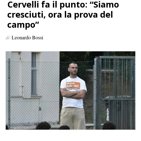
p
Cervelli fa il punto: “Siamo
e
cresciuti, ora la prova del
r
campo”
:
di
Leonardo Bossi