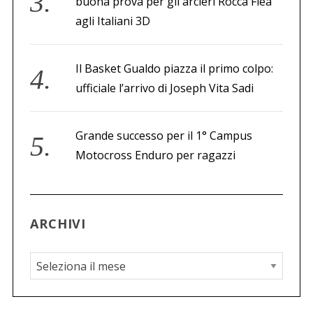
buona prova per gli arcieri Rocca Flea
agli Italiani 3D
Il Basket Gualdo piazza il primo colpo:
ufficiale l’arrivo di Joseph Vita Sadi
Grande successo per il 1° Campus
Motocross Enduro per ragazzi
ARCHIVI
A
r
c