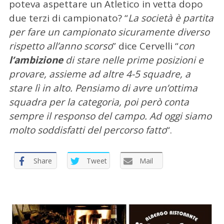
poteva aspettare un Atletico in vetta dopo
c
a
due terzi di campionato? “
La società è partita
p
per fare un campionato sicuramente diverso
e
rispetto all’anno scorso
” dice Cervelli “
con
r
l’ambizione
di stare nelle prime posizioni e
:
provare, assieme ad altre 4-5 squadre, a
stare lì in alto. Pensiamo di avre un’ottima
squadra per la categoria, poi però conta
sempre il responso del campo. Ad oggi siamo
molto soddisfatti del percorso fatto
“.
Share
Tweet
Mail