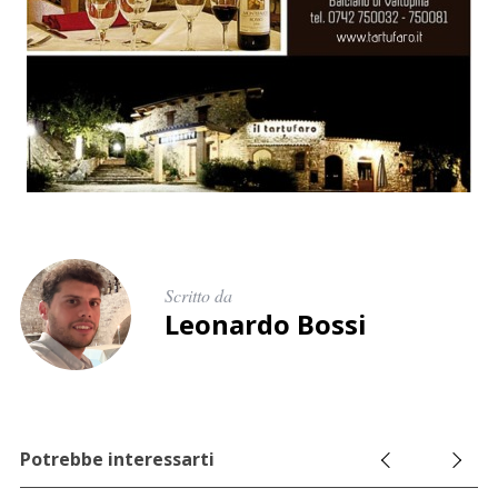
r
c
a
p
e
r
:
Scritto da
Leonardo Bossi
Potrebbe interessarti