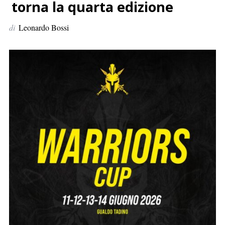
p
torna la quarta edizione
e
di
Leonardo Bossi
r
: