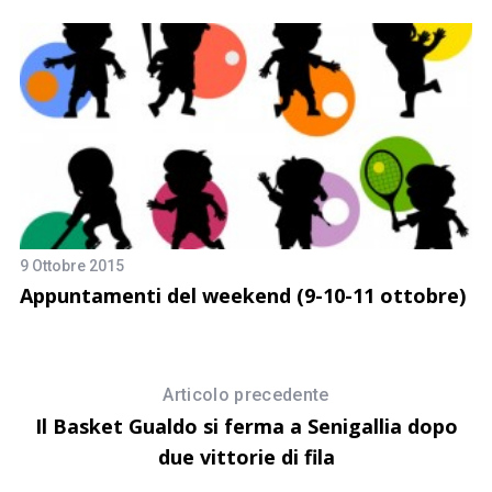
9 Ottobre 2015
Appuntamenti del weekend (9-10-11 ottobre)
19
D
Articolo precedente
Il Basket Gualdo si ferma a Senigallia dopo
due vittorie di fila