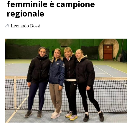
p
femminile è campione
e
regionale
r
:
di
Leonardo Bossi