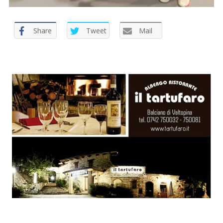
:
Share
Tweet
Mail