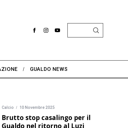
C
C
e
E
R
r
C
A
c
a
p
AZIONE
GUALDO NEWS
e
r
:
Calcio
10 Novembre 2025
Brutto stop casalingo per il
Gualdo nel ritorno al Luzi