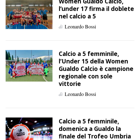
p
Women Gualdo Calcio,
l’under 17 firma il doblete
e
nel calcio a 5
r
:
di
Leonardo Bossi
Calcio a 5 femminile,
l’Under 15 della Women
Gualdo Calcio è campione
regionale con sole
vittorie
di
Leonardo Bossi
Calcio a 5 femminile,
domenica a Gualdo la
finale del Trofeo Umbria