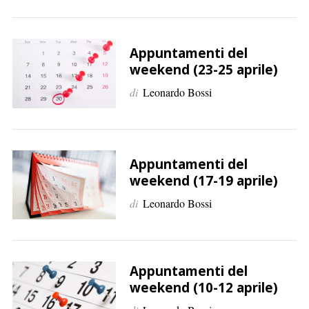
Appuntamenti del
weekend (23-25 aprile)
di
Leonardo Bossi
C
e
Appuntamenti del
r
weekend (17-19 aprile)
c
di
Leonardo Bossi
a
p
e
r
:
Appuntamenti del
weekend (10-12 aprile)