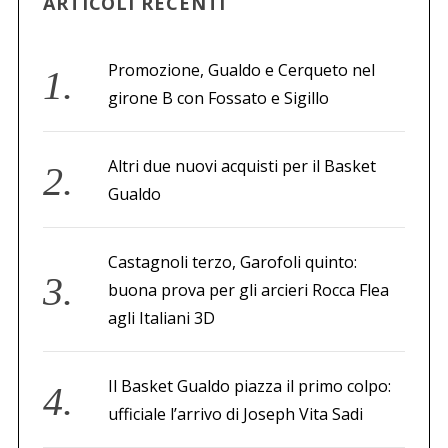
ARTICOLI RECENTI
a
r
t
Promozione, Gualdo e Cerqueto nel
i
girone B con Fossato e Sigillo
c
o
Altri due nuovi acquisti per il Basket
l
Gualdo
i
Castagnoli terzo, Garofoli quinto:
buona prova per gli arcieri Rocca Flea
agli Italiani 3D
Il Basket Gualdo piazza il primo colpo:
ufficiale l’arrivo di Joseph Vita Sadi