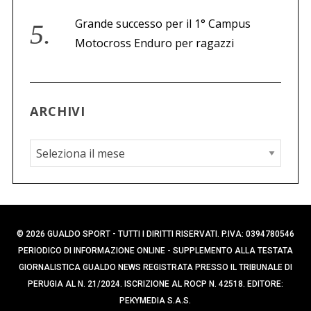
Grande successo per il 1° Campus
Motocross Enduro per ragazzi
ARCHIVI
A
r
c
h
i
© 2026 GUALDO SPORT - TUTTI I DIRITTI RISERVATI. P.IVA: 0394780546
v
PERIODICO DI INFORMAZIONE ONLINE - SUPPLEMENTO ALLA TESTATA
i
GIORNALISTICA GUALDO NEWS REGISTRATA PRESSO IL TRIBUNALE DI
PERUGIA AL N. 21/2024. ISCRIZIONE AL ROCP N. 42518. EDITORE:
PEKYMEDIA S.A.S.