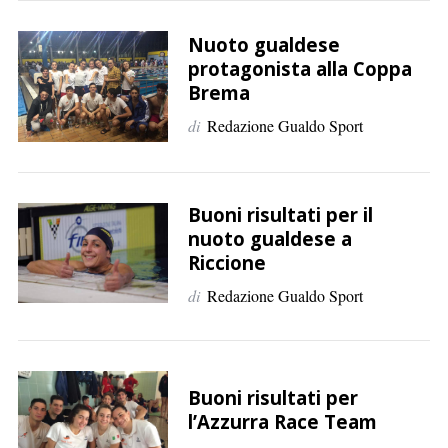
Nuoto gualdese
protagonista alla Coppa
Brema
di
Redazione Gualdo Sport
C
e
r
c
Buoni risultati per il
a
nuoto gualdese a
p
Riccione
e
di
Redazione Gualdo Sport
r
:
Buoni risultati per
l’Azzurra Race Team