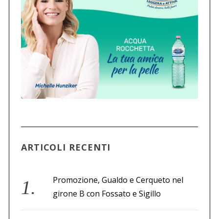
z
i
o
n
e
d
e
g
l
i
ARTICOLI RECENTI
a
r
t
Promozione, Gualdo e Cerqueto nel
i
girone B con Fossato e Sigillo
c
o