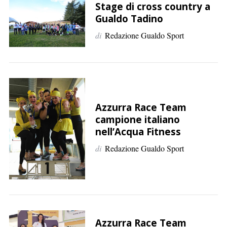
p
Stage di cross country a
e
Gualdo Tadino
r
di
Redazione Gualdo Sport
:
Azzurra Race Team
campione italiano
nell’Acqua Fitness
di
Redazione Gualdo Sport
Azzurra Race Team