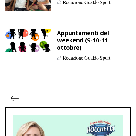
di
Redazione Gualdo Sport
Appuntamenti del
weekend (9-10-11
ottobre)
di
Redazione Gualdo Sport
P
a
g
i
n
a