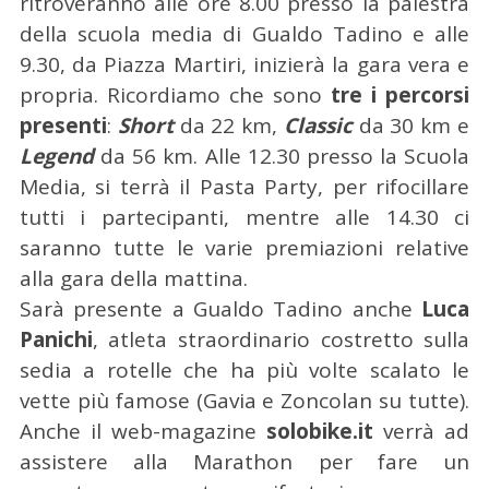
ritroveranno alle ore 8.00 presso la palestra
della scuola media di Gualdo Tadino e alle
C
9.30, da Piazza Martiri, inizierà la gara vera e
e
r
propria. Ricordiamo che sono
tre i percorsi
c
presenti
:
Short
da 22 km,
Classic
da 30 km e
a
Legend
da 56 km. Alle 12.30 presso la Scuola
p
Media, si terrà il Pasta Party, per rifocillare
e
r
tutti i partecipanti, mentre alle 14.30 ci
:
saranno tutte le varie premiazioni relative
alla gara della mattina.
Sarà presente a Gualdo Tadino anche
Luca
Panichi
, atleta straordinario costretto sulla
sedia a rotelle che ha più volte scalato le
vette più famose (Gavia e Zoncolan su tutte).
Anche il web-magazine
solobike.it
verrà ad
assistere alla Marathon per fare un