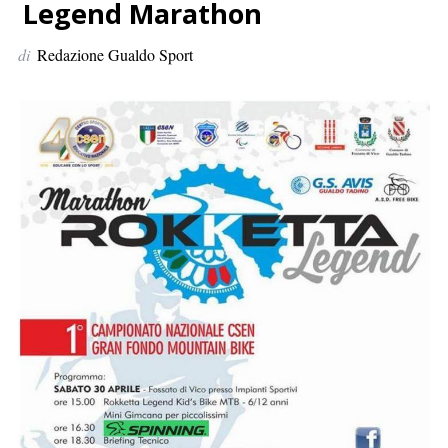
p
Legend Marathon
e
di
Redazione Gualdo Sport
r
: