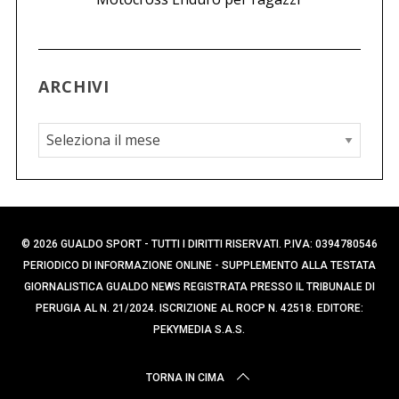
ARCHIVI
A
r
c
h
i
© 2026 GUALDO SPORT - TUTTI I DIRITTI RISERVATI. P.IVA: 0394780546
v
PERIODICO DI INFORMAZIONE ONLINE - SUPPLEMENTO ALLA TESTATA
i
GIORNALISTICA GUALDO NEWS REGISTRATA PRESSO IL TRIBUNALE DI
PERUGIA AL N. 21/2024. ISCRIZIONE AL ROCP N. 42518. EDITORE:
PEKYMEDIA S.A.S.
TORNA IN CIMA