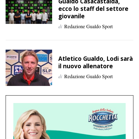
p
Gualdo Casacastalda,
ecco lo staff del settore
e
giovanile
r
:
di
Redazione Gualdo Sport
Atletico Gualdo, Lodi sarà
il nuovo allenatore
di
Redazione Gualdo Sport