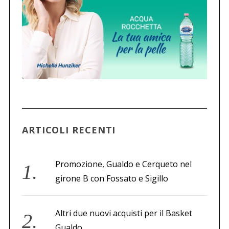
C
e
r
c
a
p
e
r
:
ARTICOLI RECENTI
Promozione, Gualdo e Cerqueto nel
girone B con Fossato e Sigillo
Altri due nuovi acquisti per il Basket
Gualdo