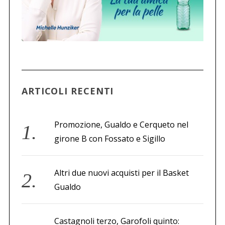
r
c
a
p
e
r
:
ARTICOLI RECENTI
Promozione, Gualdo e Cerqueto nel
girone B con Fossato e Sigillo
Altri due nuovi acquisti per il Basket
Gualdo
Castagnoli terzo, Garofoli quinto: