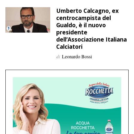
p
e
Umberto Calcagno, ex
r
centrocampista del
Gualdo, è il nuovo
:
presidente
dell’Associazione Italiana
Calciatori
di
Leonardo Bossi
C
e