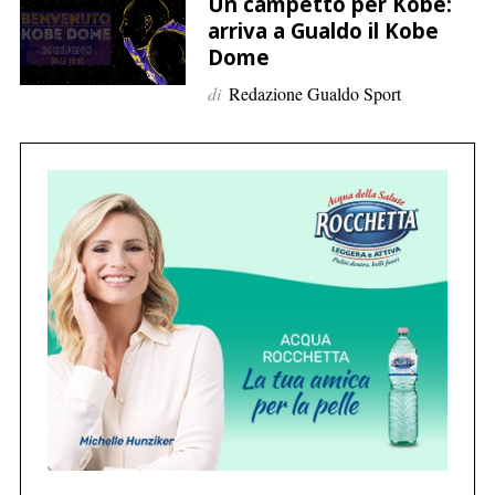
p
Un campetto per Kobe:
arriva a Gualdo il Kobe
e
Dome
r
:
di
Redazione Gualdo Sport
C
e
r
c