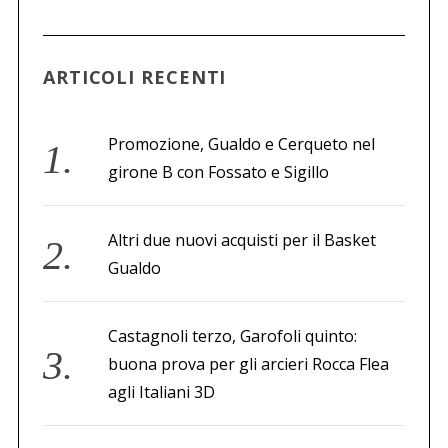
a
p
e
ARTICOLI RECENTI
r
:
Promozione, Gualdo e Cerqueto nel
girone B con Fossato e Sigillo
Altri due nuovi acquisti per il Basket
Gualdo
Castagnoli terzo, Garofoli quinto:
buona prova per gli arcieri Rocca Flea
agli Italiani 3D