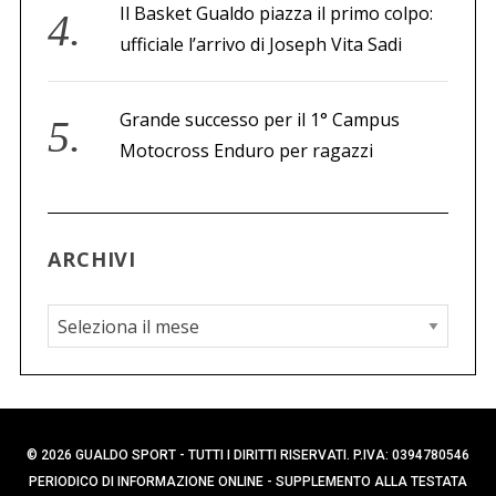
Il Basket Gualdo piazza il primo colpo:
ufficiale l’arrivo di Joseph Vita Sadi
Grande successo per il 1° Campus
Motocross Enduro per ragazzi
ARCHIVI
A
r
c
h
i
© 2026 GUALDO SPORT - TUTTI I DIRITTI RISERVATI. P.IVA: 0394780546
v
PERIODICO DI INFORMAZIONE ONLINE - SUPPLEMENTO ALLA TESTATA