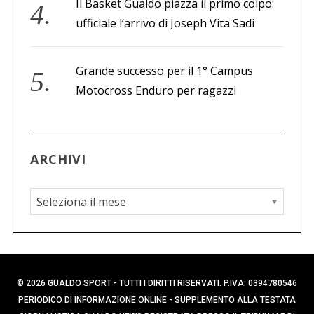
Il Basket Gualdo piazza il primo colpo:
ufficiale l’arrivo di Joseph Vita Sadi
Grande successo per il 1° Campus
Motocross Enduro per ragazzi
ARCHIVI
A
r
c
h
i
© 2026 GUALDO SPORT - TUTTI I DIRITTI RISERVATI. P.IVA: 0394780546
v
PERIODICO DI INFORMAZIONE ONLINE - SUPPLEMENTO ALLA TESTATA