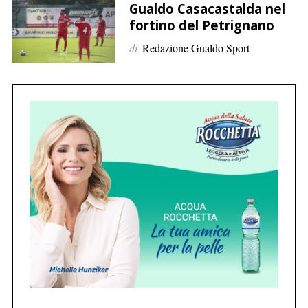
p
Gualdo Casacastalda nel
e
fortino del Petrignano
r
di
Redazione Gualdo Sport
:
C
e
r
c