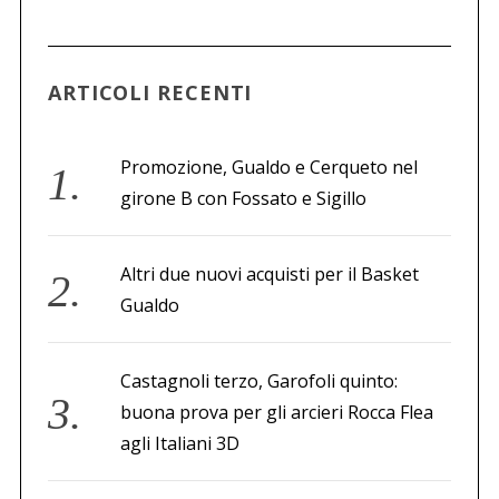
c
a
p
e
ARTICOLI RECENTI
r
:
Promozione, Gualdo e Cerqueto nel
girone B con Fossato e Sigillo
Altri due nuovi acquisti per il Basket
Gualdo
Castagnoli terzo, Garofoli quinto:
buona prova per gli arcieri Rocca Flea
agli Italiani 3D