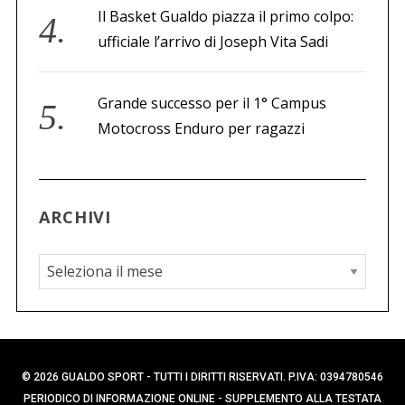
Il Basket Gualdo piazza il primo colpo:
ufficiale l’arrivo di Joseph Vita Sadi
Grande successo per il 1° Campus
Motocross Enduro per ragazzi
ARCHIVI
A
r
c
h
i
© 2026 GUALDO SPORT - TUTTI I DIRITTI RISERVATI. P.IVA: 0394780546
v
PERIODICO DI INFORMAZIONE ONLINE - SUPPLEMENTO ALLA TESTATA