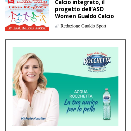
p
Calcio integrato, il
progetto dell’ASD
e
Women Gualdo Calcio
r
:
di
Redazione Gualdo Sport
C
e
r