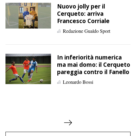
Nuovo jolly per il
Cerqueto: arriva
Francesco Corriale
di
Redazione Gualdo Sport
In inferiorità numerica
ma mai domo: il Cerqueto
pareggia contro il Fanello
di
Leonardo Bossi
P
a
g