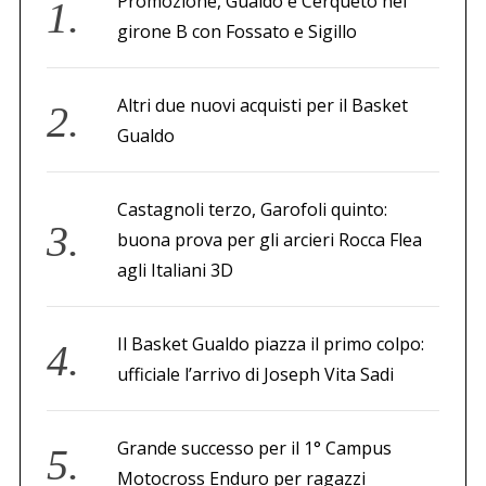
Promozione, Gualdo e Cerqueto nel
i
girone B con Fossato e Sigillo
c
o
Altri due nuovi acquisti per il Basket
l
Gualdo
i
Castagnoli terzo, Garofoli quinto:
buona prova per gli arcieri Rocca Flea
agli Italiani 3D
Il Basket Gualdo piazza il primo colpo:
ufficiale l’arrivo di Joseph Vita Sadi
Grande successo per il 1° Campus
Motocross Enduro per ragazzi