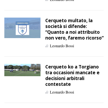
Cerqueto multato, la
società si difende:
“Quanto a noi attribuito
non vero, faremo ricorso”
C
di
Leonardo Bossi
e
r
c
a
Cerqueto ko a Torgiano
p
tra occasioni mancate e
e
decisioni arbitrali
r
contestate
:
di
Leonardo Bossi