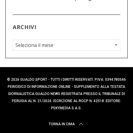
ARCHIVI
A
r
c
h
i
© 2026 GUALDO SPORT - TUTTI I DIRITTI RISERVATI. P.IVA: 0394780546
v
PERIODICO DI INFORMAZIONE ONLINE - SUPPLEMENTO ALLA TESTATA
i
GIORNALISTICA GUALDO NEWS REGISTRATA PRESSO IL TRIBUNALE DI
PERUGIA AL N. 21/2024. ISCRIZIONE AL ROCP N. 42518. EDITORE:
PEKYMEDIA S.A.S.
TORNA IN CIMA