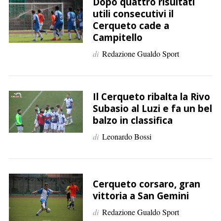
p
Dopo quattro risultati
utili consecutivi il
e
Cerqueto cade a
r
Campitello
:
di
Redazione Gualdo Sport
Il Cerqueto ribalta la Rivo
Subasio al Luzi e fa un bel
balzo in classifica
di
Leonardo Bossi
Cerqueto corsaro, gran
vittoria a San Gemini
di
Redazione Gualdo Sport