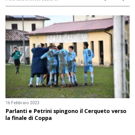
16
16 Febbraio 2023
L
Parlanti e Petrini spingono il Cerqueto verso
v
la finale di Coppa