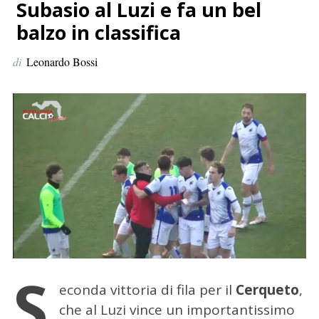
p
Subasio al Luzi e fa un bel
e
balzo in classifica
r
:
di
Leonardo Bossi
S
econda vittoria di fila per il
Cerqueto
,
che al Luzi vince un importantissimo